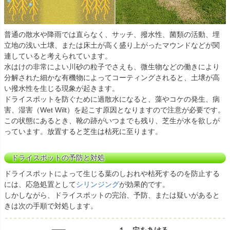
普通の散水や降雨では直らなく、サッチ、撥水性、菌類の活動、埋
立地の浅い土壌、または床土が高く盛り上がったマウンドなどが関
連していると考えられています。
水はけの非常によい川砂の粒子でさえも、微生物などの働きにより
分解された細かな有機物によってコーティングされると、土壌が高
い撥水性を生じる現象が起きます。
ドライスポットを防ぐために過散水になると、藻やコケの発生、病
害、湿害（Wet Wilt）を起こす原因となりますので注意が必要です。
この状態にあるとき、靴の跡がいつまでも残り、芝生が水を欲しが
っています。放置すると芝生は枯死に至ります。
ドライスポットの予防と対処
ドライスポットによって生じる葉のしおれや枯死するのを防止する
には、応急処置として
シリンジング
が効果的です。
しかしながら、ドライスポットの完治、予防、または疑いがあると
きは次の手順で対処します。
１．穴をあける