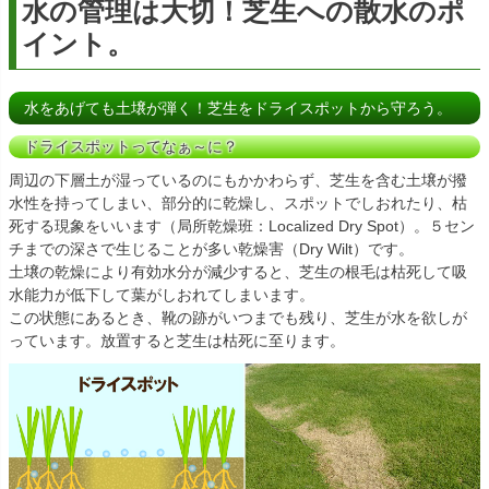
水の管理は大切！芝生への散水のポ
イント。
水をあげても土壌が弾く！芝生をドライスポットから守ろう。
ドライスポットってなぁ～に？
周辺の下層土が湿っているのにもかかわらず、芝生を含む土壌が撥
水性を持ってしまい、部分的に乾燥し、スポットでしおれたり、枯
死する現象をいいます（局所乾燥班：Localized Dry Spot）。５セン
チまでの深さで生じることが多い乾燥害（Dry Wilt）です。
土壌の乾燥により有効水分が減少すると、芝生の根毛は枯死して吸
水能力が低下して葉がしおれてしまいます。
この状態にあるとき、靴の跡がいつまでも残り、芝生が水を欲しが
っています。放置すると芝生は枯死に至ります。