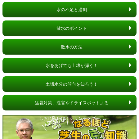
水の不足と過剰
散水のポイント
散水の方法
水をあげても土壌が弾く！
芝生をドライスポットから守ろう。
土壌水分の傾向を知ろう！
土壌水分計測のすすめ。
猛暑対策、湿害やドライスポットよる
しおれ防止に！シリンジング。