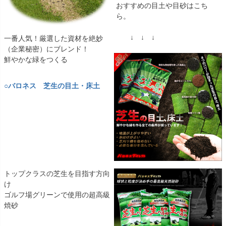
おすすめの目土や目砂はこち
ら。
↓ ↓ ↓
一番人気！厳選した資材を絶妙
（企業秘密）にブレンド！
鮮やかな緑をつくる
○バロネス 芝生の目土・床土
トップクラスの芝生を目指す方向
け
ゴルフ場グリーンで使用の超高級
焼砂