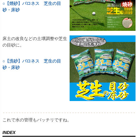
○【焼砂】バロネス 芝生の目
砂・床砂
床土の改良などの土壌調整や芝生
の目砂に。
○【洗砂】バロネス 芝生の目
砂・床砂
これで水の管理もバッチリですね。
INDEX