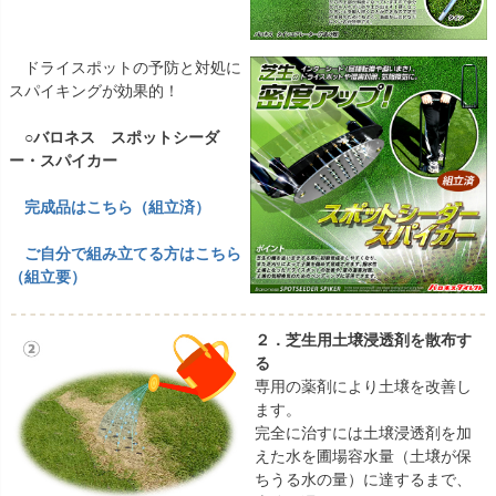
ドライスポットの予防と対処に
スパイキングが効果的！
○バロネス スポットシーダ
ー・スパイカー
完成品はこちら（組立済）
ご自分で組み立てる方はこちら
（組立要）
２．芝生用土壌浸透剤を散布す
る
専用の薬剤により土壌を改善し
ます。
完全に治すには土壌浸透剤を加
えた水を圃場容水量（土壌が保
ちうる水の量）に達するまで、