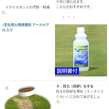
十分に湿らせます。
こちらがおすすめです。
ドライスポットの予防・軽減
に。
↓ ↓ ↓
○芝生用土壌浸透剤 アースケア
1L入り
３．目土（目砂）をする
目土や目砂を薄め（１～２ミリ
くらい）に入れてあげましょ
う。