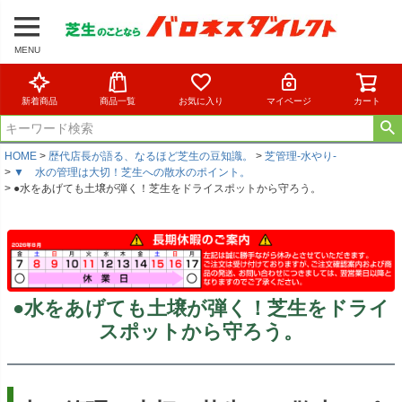
MENU
新着商品
商品一覧
お気に入り
マイページ
カート
HOME
歴代店長が語る、なるほど芝生の豆知識。
芝管理-水やり-
▼ 水の管理は大切！芝生への散水のポイント。
●水をあげても土壌が弾く！芝生をドライスポットから守ろう。
●水をあげても土壌が弾く！芝生をドライ
スポットから守ろう。