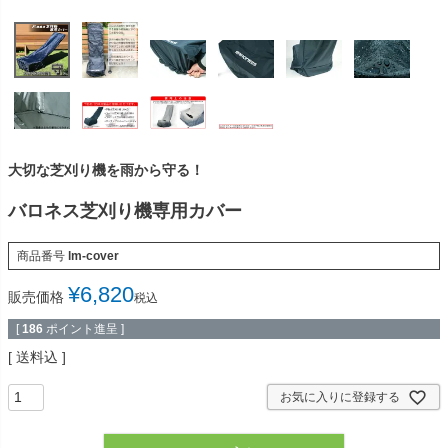
大切な芝刈り機を雨から守る！
バロネス芝刈り機専用カバー
商品番号
lm-cover
¥
6,820
販売価格
税込
[
186
ポイント進呈 ]
送料込
お気に入りに登録する