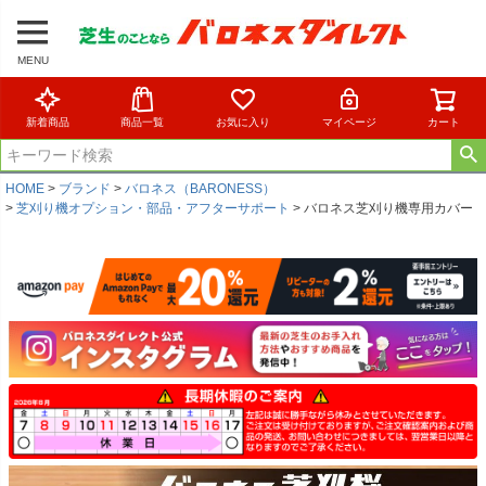
MENU
新着商品
商品一覧
お気に入り
マイページ
カート
HOME
ブランド
バロネス（BARONESS）
芝刈り機オプション・部品・アフターサポート
バロネス芝刈り機専用カバー