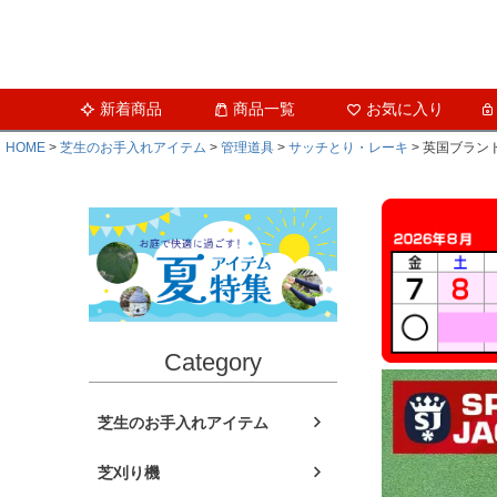
新着商品
商品一覧
お気に入り
HOME
芝生のお手入れアイテム
管理道具
サッチとり・レーキ
英国ブランド 
Category
芝生のお手入れアイテム
芝刈り機