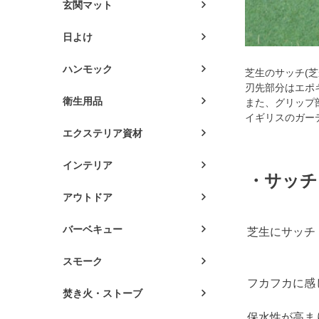
玄関マット
日よけ
ハンモック
芝生のサッチ(
刃先部分はエポ
衛生用品
また、グリップ
イギリスのガー
エクステリア資材
インテリア
・サッチ
アウトドア
バーベキュー
芝生にサッチ
スモーク
フカフカに感
焚き火・ストーブ
保水性が高ま