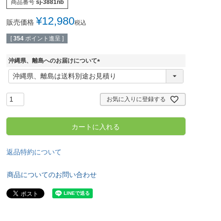
商品番号
sj-3881nb
¥
12,980
販売価格
税込
[
354
ポイント進呈 ]
沖縄県、離島へのお届けについて
(
必
須
)
お気に入りに登録する
カートに入れる
返品特約について
商品についてのお問い合わせ