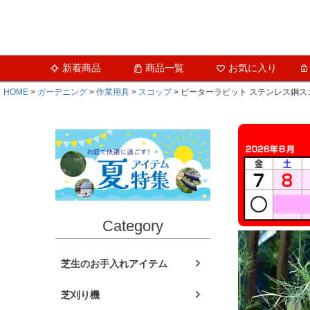
新着商品
商品一覧
お気に入り
HOME
ガーデニング
作業用具
スコップ
ピーターラビット ステンレス鋼ス
Category
芝生のお手入れアイテム
芝刈り機