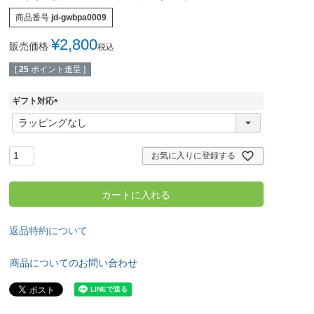
商品番号
jd-gwbpa0009
¥
2,800
販売価格
税込
[
25
ポイント進呈 ]
ギフト対応
(
必
須
)
お気に入りに登録する
カートに入れる
返品特約について
商品についてのお問い合わせ