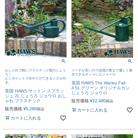
おしゃれで軽いプラスチック製のじょう
リーチが長いので花壇の奥まで優しく散
ろ！
水できるオシャレなジョーロ
ピンポイントで水やりができるノズル付
き。
英国 HAWS The Warley Fall
4.5L グリーン オリジナルカン
英国 HAWS サットン スプラッ
じょうろ ジョウロ
シュ 2L じょうろ ジョウロ おし
ゃれ プラスチック
販売価格
¥
22,480
税込
販売価格
¥
5,280
税込
カートに入れる
カートに入れる