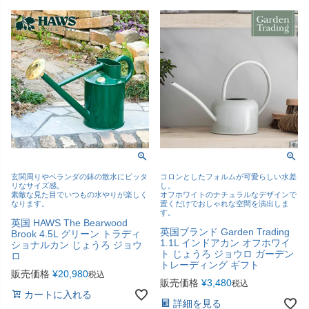
玄関周りやベランダの鉢の散水にピッタ
コロンとしたフォルムが可愛らしい水差
リなサイズ感。
し。
素敵な見た目でいつもの水やりが楽しく
オフホワイトのナチュラルなデザインで
なります。
置くだけでおしゃれな空間を演出しま
す。
英国 HAWS The Bearwood
英国ブランド Garden Trading
Brook 4.5L グリーン トラディ
1.1L インドアカン オフホワイ
ショナルカン じょうろ ジョウ
ト じょうろ ジョウロ ガーデン
ロ
トレーディング ギフト
販売価格
¥
20,980
税込
販売価格
¥
3,480
税込
カートに入れる
詳細を見る