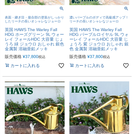
表面・継ぎ目・接合部の塗装がしっかり
濃いパープルのボディで高級感アップ！
したリーチの長いオシャレなジョーロ
リーチの長いオシャレなジョーロ
英国 HAWS The Warley Fall
英国 HAWS The Warley Fall
HDG ホーズグリーン 9L ウォー
HDG パープルロイヤル 9L ウォ
レイ フォールHDC 大容量 じょ
ーレイ フォールHDC 大容量 じ
うろ 緑 ジョウロ おしゃれ 銀色
ょうろ 紫 ジョウロ おしゃれ 銀
金属製 溶融亜鉛メッキ
色 金属製 溶融亜鉛メッキ
販売価格
¥
37,800
販売価格
¥
37,800
税込
税込
カートに入れる
カートに入れる