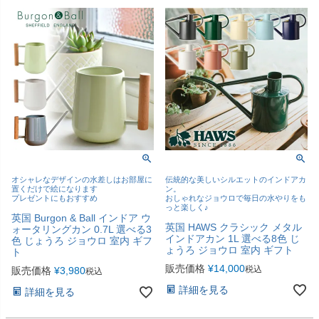
オシャレなデザインの水差しはお部屋に
伝統的な美しいシルエットのインドアカ
置くだけで絵になります
ン。
プレゼントにもおすすめ
おしゃれなジョウロで毎日の水やりをも
っと楽しく♪
英国 Burgon & Ball インドア ウ
英国 HAWS クラシック メタル
ォータリングカン 0.7L 選べる3
インドアカン 1L 選べる8色 じ
色 じょうろ ジョウロ 室内 ギフ
ょうろ ジョウロ 室内 ギフト
ト
販売価格
¥
14,000
税込
販売価格
¥
3,980
税込
詳細を見る
詳細を見る