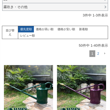
霧吹き・その他
3
件中
1
-
3
件表示
優先度順
価格が高い順
価格が安い順
新着順
並び替
え
レビュー順
50
件中
1
-
40
件表示
1
2