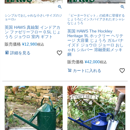
シンプルでおしゃれな小さいサイズのジ
「ピーターラビット」の絵本に登場する
ョーロ♪
じょうろにインスパイアされたオシャレ
なじょうろ
英国 HAWS 真鍮製 インドアカ
英国 HAWS The Hockley
ン ファゼリーフロー 0.5L じょ
Heritage 9L ホックリー ヘリテ
うろ ジョウロ 室内 ギフト
ージ 大容量 じょうろ ガルバナ
販売価格
¥
12,980
税込
イズド ジョウロ ジョーロ おし
ゃれ シルバー 溶融亜鉛メッキ
詳細を見る
鋼
販売価格
¥
42,000
税込
カートに入れる