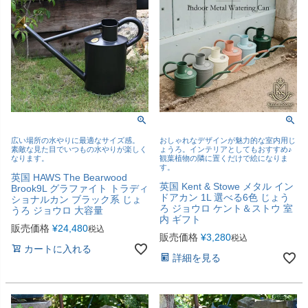
広い場所の水やりに最適なサイズ感。
おしゃれなデザインが魅力的な室内用じ
素敵な見た目でいつもの水やりが楽しく
ょうろ。インテリアとしてもおすすめ♪
なります。
観葉植物の隣に置くだけで絵になりま
す。
英国 HAWS The Bearwood
英国 Kent & Stowe メタル イン
Brook9L グラファイト トラディ
ドアカン 1L 選べる6色 じょう
ショナルカン ブラック系 じょ
ろ ジョウロ ケント＆ストウ 室
うろ ジョウロ 大容量
内 ギフト
販売価格
¥
24,480
税込
販売価格
¥
3,280
税込
カートに入れる
詳細を見る