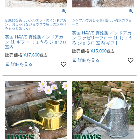
伝統的な美しいシルエットのインドアカ
シンプルでおしゃれ♪優しい流水のジョ
ン。おしゃれなジョウロで毎日の水やり
ーロ
をもっと楽しく♪
英国 HAWS 真鍮製 インドアカ
英国 HAWS 真鍮製インドアカ
ン ファゼリーフロー 1L じょう
ン 1L ギフト じょうろ ジョウロ
ろ ジョウロ 室内 ギフト
室内
販売価格
¥
15,000
税込
販売価格
¥
17,600
税込
詳細を見る
詳細を見る