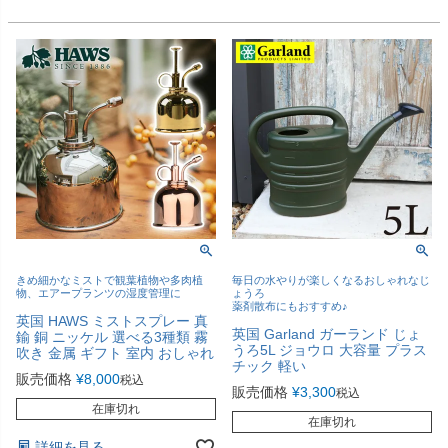
きめ細かなミストで観葉植物や多肉植
毎日の水やりが楽しくなるおしゃれなじ
物、エアープランツの湿度管理に
ょうろ
薬剤散布にもおすすめ♪
英国 HAWS ミストスプレー 真
英国 Garland ガーランド じょ
鍮 銅 ニッケル 選べる3種類 霧
うろ5L ジョウロ 大容量 プラス
吹き 金属 ギフト 室内 おしゃれ
チック 軽い
販売価格
¥
8,000
税込
販売価格
¥
3,300
税込
在庫切れ
在庫切れ
詳細を見る