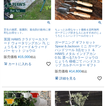
芝生の液肥、殺菌剤、殺虫剤の散布に便
ちょっとお得なセット価格＆送料無料
利なお得セット。
ガーデニング好きな人におすすめのじょ
うろとミニハンドツールのセット
英国 HAWS クラドリーカスケ
ガーデニング ギフトセット
ード ウォータリングカン 7L じ
Spear＆Jackson ミニ ガーデン
ょうろ & フィード＆ウィード
ハンドツール 3点セット ＆
バー セット ジョウロ
HAWS メタル インドアカン
販売価格
¥
15,000
税込
0.5L 選べる7カラー ジョウロ
じょうろ 移植ごて ハンドスコ
カートに入れる
ップ カルチベーター ギフト
販売価格
¥
14,800
税込
詳細を見る