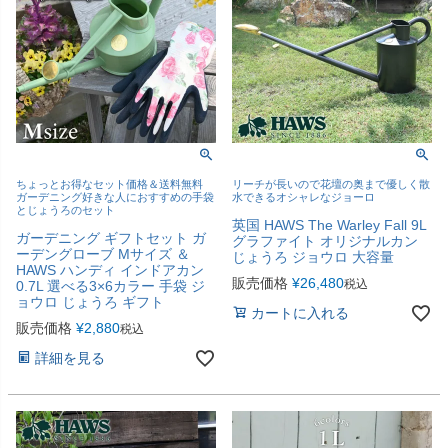
ちょっとお得なセット価格＆送料無料
リーチが長いので花壇の奥まで優しく散
ガーデニング好きな人におすすめの手袋
水できるオシャレなジョーロ
とじょうろのセット
英国 HAWS The Warley Fall 9L
ガーデニング ギフトセット ガ
グラファイト オリジナルカン
ーデングローブ Mサイズ ＆
じょうろ ジョウロ 大容量
HAWS ハンディ インドアカン
販売価格
¥
26,480
税込
0.7L 選べる3×6カラー 手袋 ジ
ョウロ じょうろ ギフト
カートに入れる
販売価格
¥
2,880
税込
詳細を見る