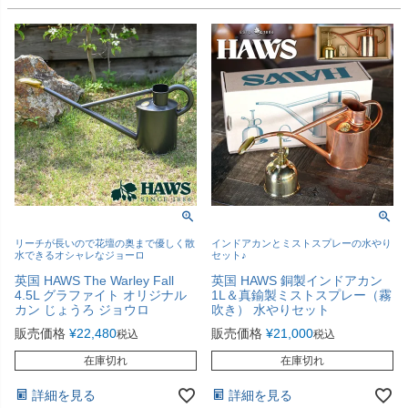
リーチが長いので花壇の奥まで優しく散
インドアカンとミストスプレーの水やり
水できるオシャレなジョーロ
セット♪
英国 HAWS The Warley Fall
英国 HAWS 銅製インドアカン
4.5L グラファイト オリジナル
1L＆真鍮製ミストスプレー（霧
カン じょうろ ジョウロ
吹き） 水やりセット
販売価格
¥
22,480
販売価格
¥
21,000
税込
税込
在庫切れ
在庫切れ
詳細を見る
詳細を見る