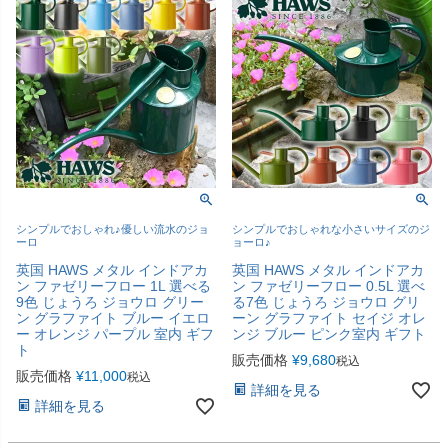
シンプルでおしゃれ♪優しい流水のジョ
シンプルでおしゃれな小さいサイズのジ
ーロ
ョーロ♪
英国 HAWS メタル インドアカ
英国 HAWS メタル インドアカ
ン ファゼリーフロー 1L 選べる
ン ファゼリーフロー 0.5L 選べ
9色 じょうろ ジョウロ グリー
る7色 じょうろ ジョウロ グリ
ン グラファイト ブルー イエロ
ーン グラファイト セイジ オレ
ー オレンジ パープル 室内 ギフ
ンジ ブルー ピンク室内 ギフト
ト
販売価格
¥
9,680
税込
販売価格
¥
11,000
税込
詳細を見る
詳細を見る