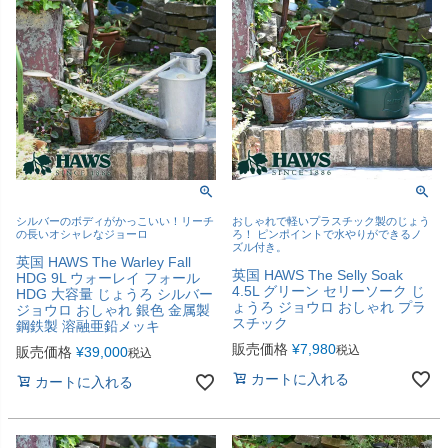
シルバーのボディがかっこいい！リーチ
おしゃれで軽いプラスチック製のじょう
の長いオシャレなジョーロ
ろ！ ピンポイントで水やりができるノ
ズル付き。
英国 HAWS The Warley Fall
英国 HAWS The Selly Soak
HDG 9L ウォーレイ フォール
4.5L グリーン セリーソーク じ
HDG 大容量 じょうろ シルバー
ょうろ ジョウロ おしゃれ プラ
ジョウロ おしゃれ 銀色 金属製
スチック
鋼鉄製 溶融亜鉛メッキ
販売価格
¥
7,980
税込
販売価格
¥
39,000
税込
カートに入れる
カートに入れる