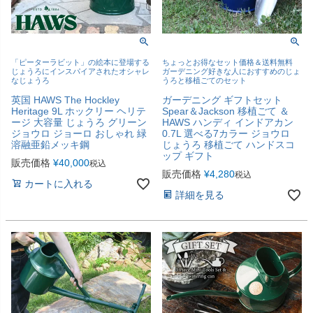
「ピーターラビット」の絵本に登場する
ちょっとお得なセット価格＆送料無料
じょうろにインスパイアされたオシャレ
ガーデニング好きな人におすすめのじょ
なじょうろ
うろと移植ごてのセット
英国 HAWS The Hockley
ガーデニング ギフトセット
Heritage 9L ホックリー ヘリテ
Spear＆Jackson 移植ごて ＆
ージ 大容量 じょうろ グリーン
HAWS ハンディ インドアカン
ジョウロ ジョーロ おしゃれ 緑
0.7L 選べる7カラー ジョウロ
溶融亜鉛メッキ鋼
じょうろ 移植ごて ハンドスコ
ップ ギフト
販売価格
¥
40,000
税込
販売価格
¥
4,280
税込
カートに入れる
詳細を見る