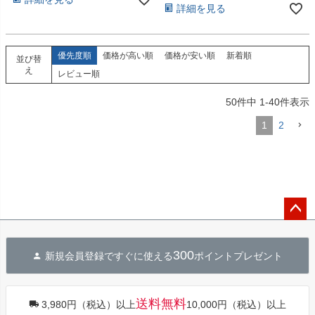
詳細を見る
優先度順
価格が高い順
価格が安い順
新着順
並び替
え
レビュー順
50
件中
1
-
40
件表示
1
2
ペー
ジト
300
新規会員登録ですぐに使える
ポイントプレゼント
ップ
へ
送料無料
3,980円（税込）以上
10,000円（税込）以上