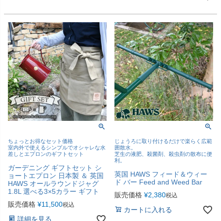
ちょっとお得なセット価格
じょうろに取り付けるだけで楽らく広範
室内外で使えるシンプルでオシャレな水
囲散水。
差しとエプロンのギフトセット
芝生の液肥、殺菌剤、殺虫剤の散布に便
利。
ガーデニング ギフトセット シ
英国 HAWS フィード＆ウィー
ョートエプロン 日本製 ＆ 英国
ド バー Feed and Weed Bar
HAWS オールラウンドジャグ
1.8L 選べる3×5カラー ギフト
販売価格
¥
2,380
税込
販売価格
¥
11,500
税込
カートに入れる
詳細を見る