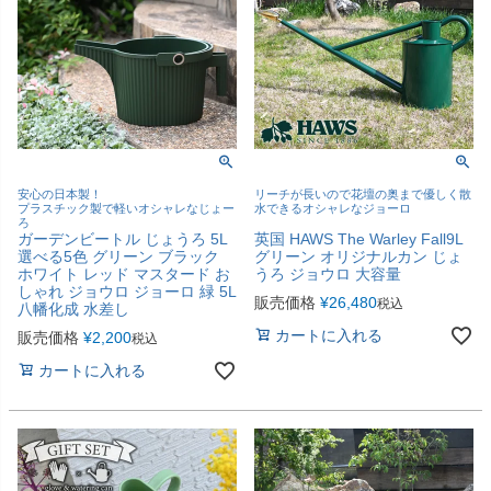
安心の日本製！
リーチが長いので花壇の奥まで優しく散
プラスチック製で軽いオシャレなじょー
水できるオシャレなジョーロ
ろ
ガーデンビートル じょうろ 5L
英国 HAWS The Warley Fall9L
選べる5色 グリーン ブラック
グリーン オリジナルカン じょ
ホワイト レッド マスタード お
うろ ジョウロ 大容量
しゃれ ジョウロ ジョーロ 緑 5L
販売価格
¥
26,480
税込
八幡化成 水差し
カートに入れる
販売価格
¥
2,200
税込
カートに入れる