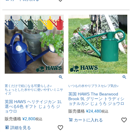
置くだけで絵になる可愛らしさ♪
いつもの水やりプラスセレブ気分♪
ちょっとした水やりに使いやすいミニサ
イズ
英国 HAWS The Bearwood
Brook 9L グリーン トラディシ
英国 HAWS ヘリテイジカン 1L
ョナルカン じょうろ ジョウロ
選べる6色 ギフト じょうろ ジ
ョウロ
販売価格
¥
24,480
税込
販売価格
¥
2,800
税込
カートに入れる
詳細を見る