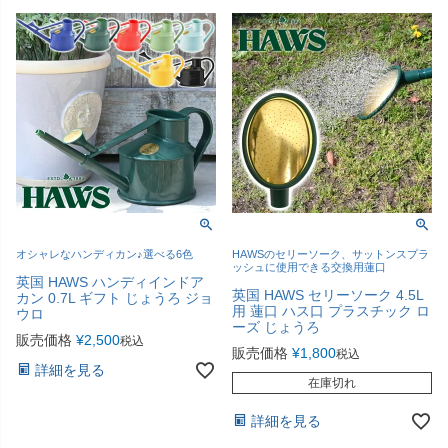
オシャレなハンディカン♪選べる6色
HAWSのセリーソーク、サットンスプラ
ッシュに使用できる交換用蓮口
英国 HAWS ハンディインドア
英国 HAWS セリーソーク 4.5L
カン 0.7L ギフト じょうろ ジョ
用 蓮口 ハス口 プラスチック ロ
ウロ
ーズ じょうろ
販売価格
¥
2,500
税込
販売価格
¥
1,800
税込
詳細を見る
在庫切れ
詳細を見る