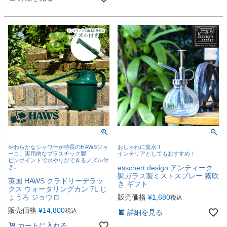
やわらかなシャワーが特長のHAWSジョ
おしゃれに葉水！
ーロ。実用的なプラスチック製
インテリアとしてもおすすめ！
ピンポイントで水やりができるノズル付
き。
esschert design アンティーク
調ガラス製ミストスプレー 霧吹
英国 HAWS クラドリーデラッ
き ギフト
クス ウォータリングカン 7L じ
ょうろ ジョウロ
販売価格
¥
1,680
税込
販売価格
¥
14,800
税込
詳細を見る
カートに入れる