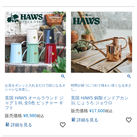
お花をポンッと入れるだけで絵になるオ
時間が経つにつれて味わい深くなる水さ
シャレな水差し。
し。
英国 HAWS オールラウンド ジ
英国 HAWS 銅製インドアカン
ャグ 1.8L 全5色 ピッチャー ギ
1L じょうろ ジョウロ
フト
販売価格
¥
17,600
税込
販売価格
¥
8,980
税込
詳細を見る
詳細を見る