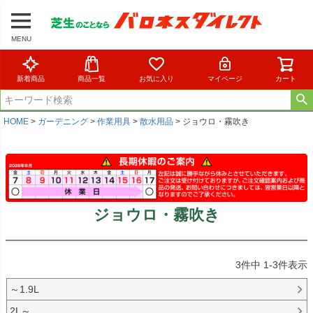
MENU
新着商品
商品一覧
お気に入り
マイページ
カート
HOME
ガーデニング
作業用具
散水用品
ジョウロ・霧吹き
ジョウロ・霧吹き
3
件中
1
-
3
件表示
～1.9L
2L～