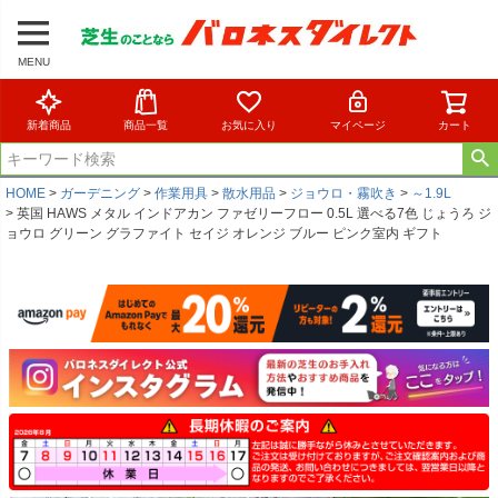
MENU
新着商品
商品一覧
お気に入り
マイページ
カート
HOME
ガーデニング
作業用具
散水用品
ジョウロ・霧吹き
～1.9L
英国 HAWS メタル インドアカン ファゼリーフロー 0.5L 選べる7色 じょうろ ジ
ョウロ グリーン グラファイト セイジ オレンジ ブルー ピンク室内 ギフト