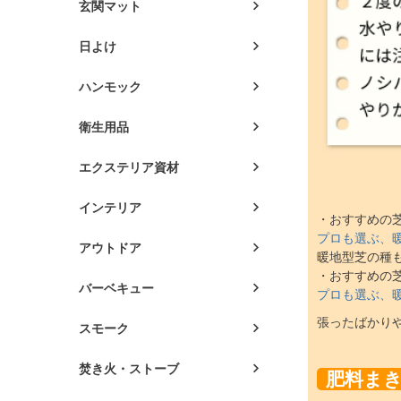
玄関マット
日よけ
ハンモック
衛生用品
エクステリア資材
インテリア
・おすすめの
プロも選ぶ、
アウトドア
暖地型芝の種
・おすすめの
バーベキュー
プロも選ぶ、
張ったばかり
スモーク
焚き火・ストーブ
肥料ま