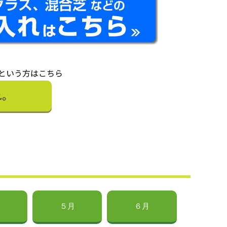
５月
６月