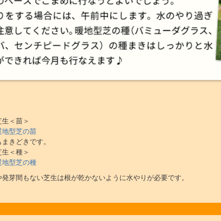
芝生＜苗＞
暖地型芝の苗
もまきどきです。
芝生＜種＞
暖地型芝の種
や発芽間もない芝生は根が乾かないように水やりが必要です。
き