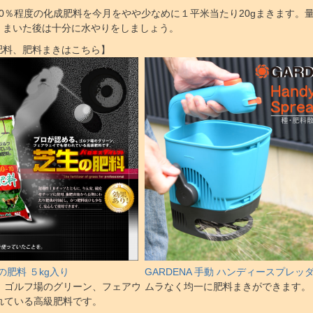
10％程度の化成肥料を今月をやや少なめに１平米当たり20gまきます。
。まいた後は十分に水やりをしましょう。
肥料、肥料まきはこちら】
の肥料 ５kg入り
GARDENA 手動 ハンディースプレッ
、ゴルフ場のグリーン、フェアウ
ムラなく均一に肥料まきができます。
れている高級肥料です。