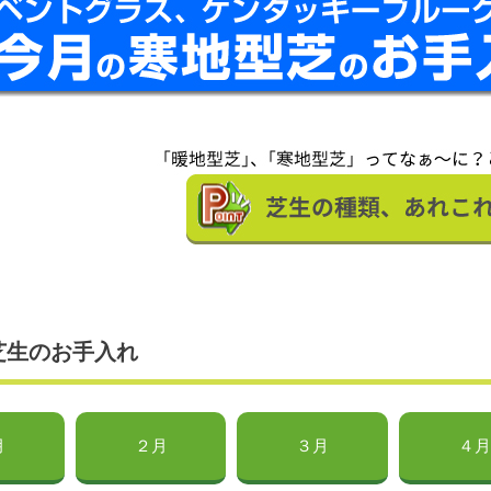
芝生のお手入れ
月
２月
３月
４月