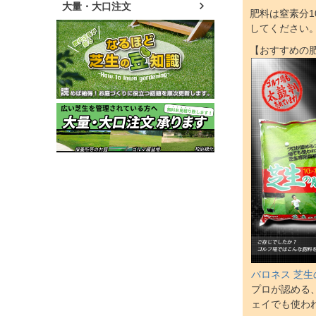
大量・大口注文
肥料は窒素分
してください
【おすすめの
バロネス 芝生
プロが認める
ェイでも使わ