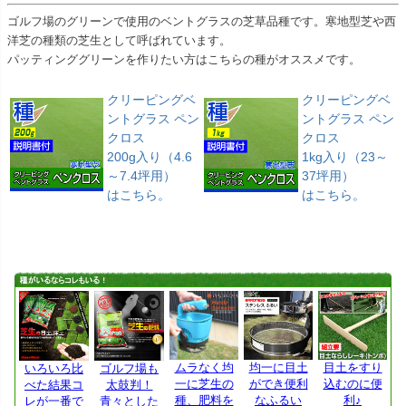
ゴルフ場のグリーンで使用のベントグラスの芝草品種です。寒地型芝や西
洋芝の種類の芝生として呼ばれています。
パッティンググリーンを作りたい方はこちらの種がオススメです。
クリーピングベ
クリーピングベ
ントグラス ペン
ントグラス ペン
クロス
クロス
200g入り（4.6
1kg入り（23～
～7.4坪用）
37坪用）
はこちら。
はこちら。