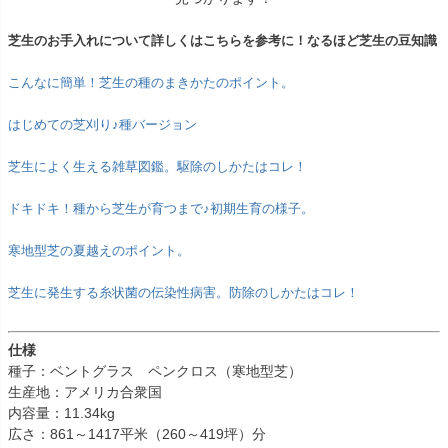
芝生のお手入れについて詳しくはこちらを参考に！なるほど芝生の豆知識
こんなに簡単！芝生の種のまきかたのポイント。
はじめての芝刈り♪種バージョン
芝生によく生える雑草図鑑。駆除のしかたはコレ！
ドキドキ！種から芝生が育つまで♪初期生育の様子。
寒地型芝の夏越えのポイント。
芝生に発生する糸状菌の伝染性病害。防除のしかたはコレ！
仕様
種子：ベントグラス ペンクロス（寒地型芝）
生産地：アメリカ合衆国
内容量：11.34kg
広さ：861～1417平米（260～419坪）分