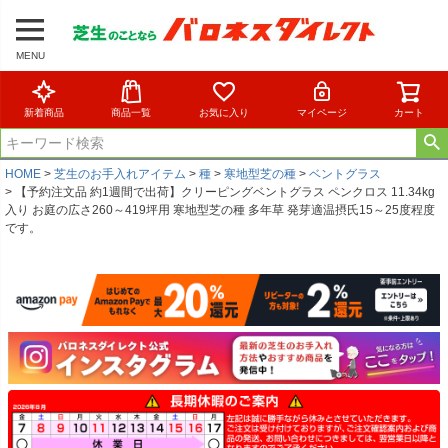
MENU
新着商品
商品一覧
お気に入り
マイページ
カート
HOME
芝生のお手入れアイテム
種
寒地型芝の種
ベントグラス
【予約注文品 約1週間で出荷】クリーピングベントグラス ペンクロス 11.34kg
入り お庭の広さ260～419坪用 寒地型芝の種 多年草 発芽適温摂氏15～25度程度
です。