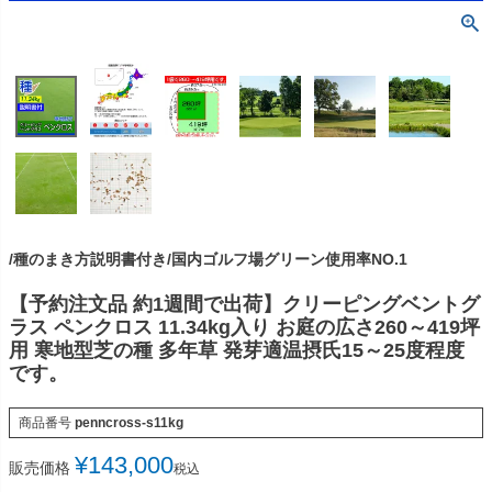
/種のまき方説明書付き/国内ゴルフ場グリーン使用率NO.1
【予約注文品 約1週間で出荷】クリーピングベントグ
ラス ペンクロス 11.34kg入り お庭の広さ260～419坪
用 寒地型芝の種 多年草 発芽適温摂氏15～25度程度
です。
商品番号
penncross-s11kg
¥
143,000
販売価格
税込