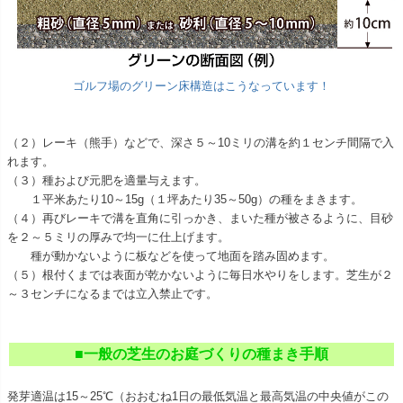
ゴルフ場のグリーン床構造はこうなっています！
（２）レーキ（熊手）などで、深さ５～10ミリの溝を約１センチ間隔で入
れます。
（３）種および元肥を適量与えます。
１平米あたり10～15g（１坪あたり35～50g）の種をまきます。
（４）再びレーキで溝を直角に引っかき、まいた種が被さるように、目砂
を２～５ミリの厚みで均一に仕上げます。
種が動かないように板などを使って地面を踏み固めます。
（５）根付くまでは表面が乾かないように毎日水やりをします。芝生が２
～３センチになるまでは立入禁止です。
■一般の芝生のお庭づくりの種まき手順
発芽適温は15～25℃（おおむね1日の最低気温と最高気温の中央値がこの