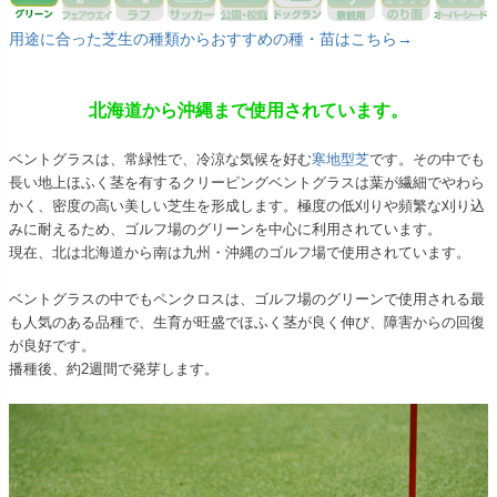
用途に合った芝生の種類からおすすめの種・苗はこちら→
北海道から沖縄まで使用されています。
ベントグラスは、常緑性で、冷涼な気候を好む
寒地型芝
です。その中でも
長い地上ほふく茎を有するクリーピングベントグラスは葉が繊細でやわら
かく、密度の高い美しい芝生を形成します。極度の低刈りや頻繁な刈り込
みに耐えるため、ゴルフ場のグリーンを中心に利用されています。
現在、北は北海道から南は九州・沖縄のゴルフ場で使用されています。
ベントグラスの中でもペンクロスは、ゴルフ場のグリーンで使用される最
も人気のある品種で、生育が旺盛でほふく茎が良く伸び、障害からの回復
が良好です。
播種後、約2週間で発芽します。