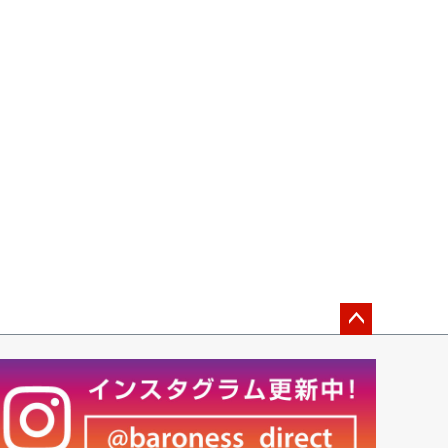
ペー
ジト
ップ
へ