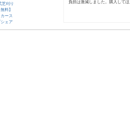
負担は激減しました。購入してほ
式芝刈り
料無料】
ッカース
プシェア