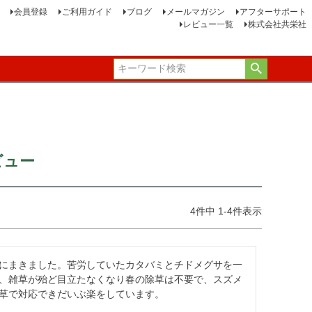
会員登録
ご利用ガイド
ブログ
メールマガジン
アフターサポート
レビュー一覧
株式会社共栄社
ビュー
4
件中
1
-
4
件表示
にまきました。苦労していたカタバミとチドメグサを一
、雑草が殆ど目立たなくなり春の除草は不要で、スズメ
草で対応できだいぶ楽をしています。