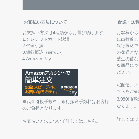
お支払い方法について
配送・送
お支払い方法は4種類からお選び頂けます。
お客様から
1.クレジットカード決済
に出荷致し
2.代金引換
銀行振込で
3.銀行振込（前払い）
の発送とな
4.Amazon Pay
芝生の苗な
な商品につ
ださい。
宅配便、メ
ちらをご確
3,980円
※代金引換手数料、銀行振込手数料はお客様
なります。
のご負担となります。
詳しくは
お支払い方法について詳しくは
こちら。