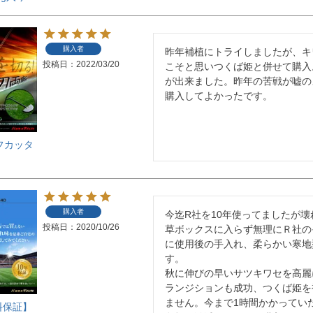
購入者
昨年補植にトライしましたが、キ
投稿日
2022/03/20
こそと思いつくば姫と併せて購入
が出来ました。昨年の苦戦が嘘の
購入してよかったです。
フカッタ
購入者
今迄R社を10年使ってましたが
投稿日
2020/10/26
草ボックスに入らず無理にＲ社の
に使用後の手入れ、柔らかい寒地
す。

秋に伸びの早いサツキワセを高麗
ランジションも成功、つくば姫を
ません。今まで1時間かかってい
料保証】