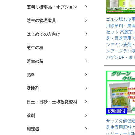
芝刈り機部品・オプション
ゴルフ場も使
芝生の管理道具
用除草剤・展
セット 高麗芝
はじめての方向け
芝・野芝専用 
ンアミン液剤
芝生の種
ンアージラン
バゲンDF・ま
芝生の苗
肥料
活性剤
目土・目砂・土壌改良資材
薬剤
サッチ分解促
芝生専用肥料
測定器
クリーナー 20