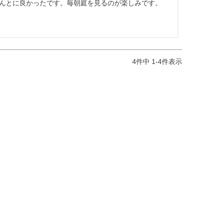
んとに良かったです。毎朝庭を見るのが楽しみです。
4
件中
1
-
4
件表示