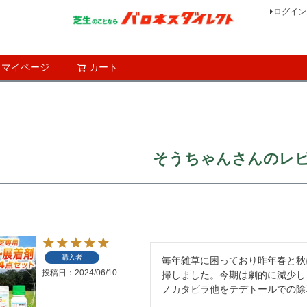
ログイン
マイページ
カート
検索
そうちゃんさんのレ
購入者
毎年雑草に困っており昨年春と秋
投稿日
2024/06/10
掃しました。今期は劇的に減少し
ノカタビラ他をテデトールでの除