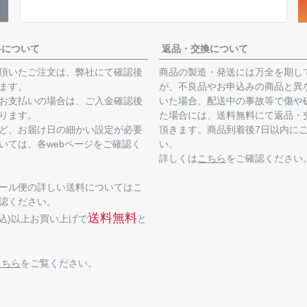
料について
返品・交換について
頂いたご注文は、弊社にて確認後
商品の製造・発送には万全を期し
ます。
が、不良品やお申込みの商品と異
お支払いの場合は、ご入金確認後
いた場合、配送中の事故等で傷や
ります。
た場合には、送料無料にて返品・
ど、お届け日の細かい設定が必要
頂きます。商品到着後7日以内に
いては、各webページをご確認く
い。
詳しくは
こちら
をご確認ください
ール便の詳しい送料についてはこ
認ください。
送料無料
(税込)以上お買い上げで
と
こちら
をご覧ください。