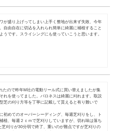
ワが盛り上げってしまい上手く整地が出来ず失敗、今年
。自由自在に切込を入れられ簡単に綺麗に補植すること
ようです。スライシングにも使っていこうと思います。
壊れたので昨年M社の電動リール式に買い替えましたが集
それを使ってました。バロネスは綺麗に刈れます。取説
型芝の刈り方等を丁寧に記載して貰えると有り難いで
に初めてのオーバーシーディング、毎週芝刈りをし、ト
補植、毎週２ｃｍで芝刈りしていますが、切れ味は落ち
た芝刈りが30分弱で終了、重いのが難点ですが芝刈りの