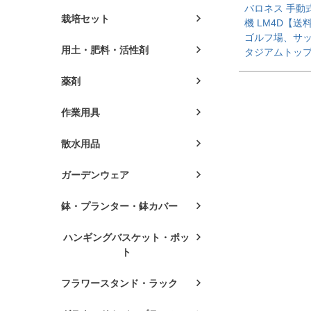
バロネス 手動
栽培セット
機 LM4D【送
ゴルフ場、サ
用土・肥料・活性剤
タジアムトッ
薬剤
作業用具
散水用品
ガーデンウェア
鉢・プランター・鉢カバー
ハンギングバスケット・ポッ
ト
フラワースタンド・ラック