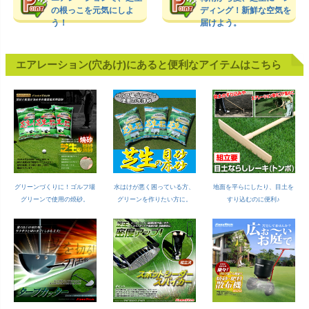
の根っこを元気にしよ
ディング！新鮮な空気を
う！
届けよう。
エアレーション(穴あけ)にあると便利なアイテムはこちら
グリーンづくりに！ゴルフ場
水はけが悪く困っている方、
地面を平らにしたり、目土を
グリーンで使用の焼砂。
グリーンを作りたい方に。
すり込むのに便利♪