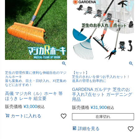
芝生の管理作業に便利な伸縮自在のマジ
【セット】
カルホーキ
芝生のきれいを保つお手入れセット！
落ち葉集め、目土・目砂入れ、刈芝集め
道具の管理も効率的に
などにおすすめ！
GARDENA ガルデナ 芝生のお
高儀 マジカR（ル）ホーキ 箒
手入れ7点セット ガーデニング
ほうき レーキ 組立要
用品
販売価格
¥
3,000
税込
販売価格
¥
31,900
税込
カートに入れる
在庫切れ
詳細を見る