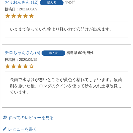
おりおん
12
非公開
購入者
投稿日
2021/06/09
いままで使っていた物より軽い力で穴開けが出来ます。
チロちゃん
5
福島県
60代
男性
購入者
投稿日
2020/09/15
長雨で水はけが悪いところが黄色く枯れてしまいます。殺菌
剤を撒いた後、ロングのタインを使って砂を入れ土壌改良し
ています。
すべてのレビューを見る
レビューを書く