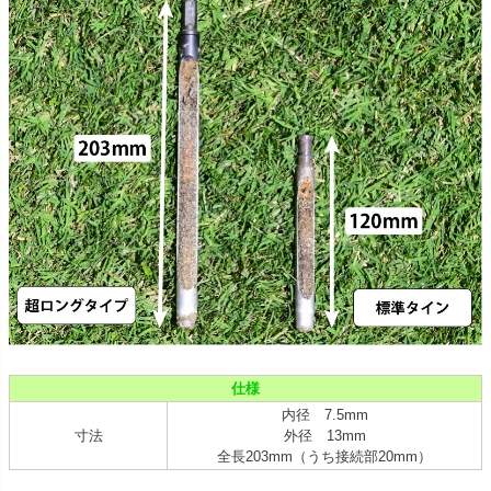
仕様
内径 7.5mm
寸法
外径 13mm
全長203mm（うち接続部20mm）