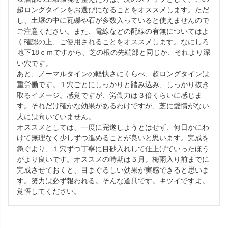
超ロングタインをお選びになることをオススメします。ただ
し、土壌の中に瓦礫や石が多数入っていると使えませんので
ご注意ください。また、電線などの配線の有無についてはよ
く確認の上、ご使用されることをオススメします。なにしろ
地下18ｃｍですから、芝の根の先端部と同じか、それより深
い穴です。

あと、ノーマルタインの軽快さにくらべ、超ロングタインは
重労働です。１穴ごとにしっかりと踏み込み、しっかり抜き
取るイメージ。感覚ですが、労働力は３倍くらいに感じま
す。それだけ確かな効果があるわけですが、芝に愛情がない
人には向いていません。

オススメとしては、一度に完遂しようとはせず、何日かにわ
けて無理なく少しずつ進めることが良いと思います。完成を
急ぐより、１穴ずつ丁寧に目砂入れして仕上げていったほう
がより良いです。オススメの時期は５月。梅雨入り前までに
完成させておくと、目まぐるしい効果が実感できると思いま
す。努力は必ず報われる。そんな道具です。キツイですよ。
覚悟してください。