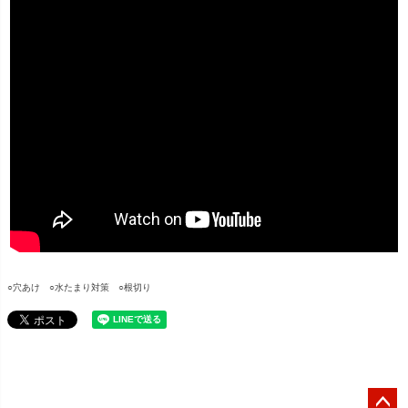
○穴あけ ○水たまり対策 ○根切り