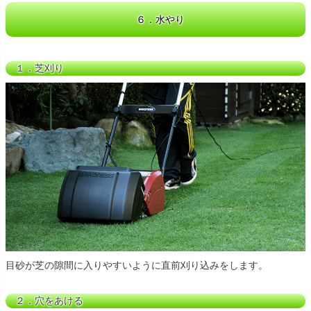
６．水やり
１．芝刈り
目砂が芝の隙間に入りやすいように直前刈り込みをします。
２．穴をあける