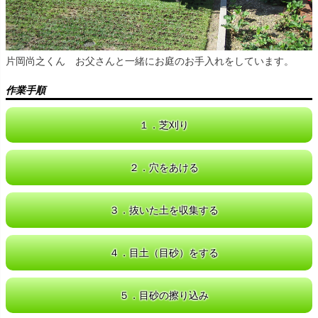
片岡尚之くん お父さんと一緒にお庭のお手入れをしています。
作業手順
１．芝刈り
２．穴をあける
３．抜いた土を収集する
４．目土（目砂）をする
５．目砂の擦り込み