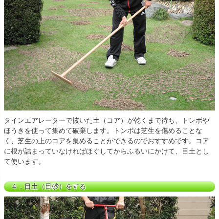
タインエアレーターで抜いた土（コア）が乾くまで待ち、トンボや
ほうきを使って集めて破棄します。トンボは芝生を傷めることな
く、芝生の上のコアを集めることができるのでおすすめです。コア
に根が詰まっていなければほぐしてからふるいにかけて、目土とし
て使います。
４．目土（目砂）をする