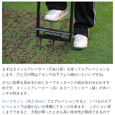
まずはタインエアレーター（穴あけ器）を使ってエアレーションを
します。穴と穴の間は７センチ以下でより細かいといいですね。
さらに効果を高めるためにターフカッターとの組み合わせがおすす
めです。
タインエアレーター
（点）＆
ターフカッター
（線）のＷパ
ンチが効きます。
ロングタイン（深さ15cm）
でエアレーションすると、いつものエア
レーションでは届かない土壌層にアタック出来ます。 このくらい深
くまでできると、大雨が降ったときも高い排水性が期待できるので