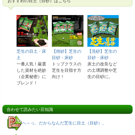
おすすめの目土（目砂）はこちら
芝生の目土・床
【焼砂】芝生の
【洗砂】芝生の
土
目砂・床砂
目砂・床砂
一番人気！厳選
トップクラスの
床土の改良など
した資材を絶妙
芝生を目指す方
の土壌調整や芝
（企業秘密）に
向け！
生の目砂に。
ブレンド！
合わせて読みたい豆知識
へ～っ、だからなんだ芝生に目土（目砂）。