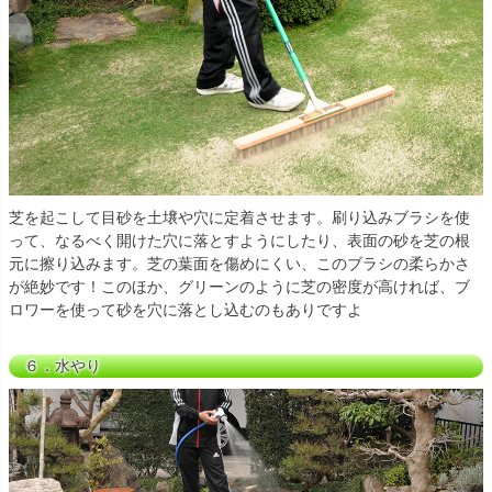
芝を起こして目砂を土壌や穴に定着させます。刷り込みブラシを使
って、なるべく開けた穴に落とすようにしたり、表面の砂を芝の根
元に擦り込みます。芝の葉面を傷めにくい、このブラシの柔らかさ
が絶妙です！このほか、グリーンのように芝の密度が高ければ、ブ
ロワーを使って砂を穴に落とし込むのもありですよ
６．水やり