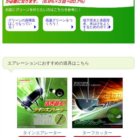
グリーンの床構造
高速グリーンをつ
地下排水と表面排
はこうなってい
くろう！
水、水はけをよく
る！
するためのポイン
ト。
エアレーションにおすすめの道具はこちら
タインエアレーター
ターフカッター