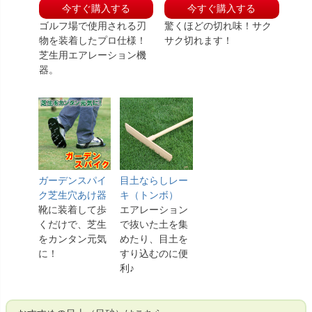
今すぐ購入する
今すぐ購入する
ゴルフ場で使用される刃
驚くほどの切れ味！サク
物を装着したプロ仕様！
サク切れます！
芝生用エアレーション機
器。
ガーデンスパイ
目土ならしレー
ク芝生穴あけ器
キ（トンボ）
靴に装着して歩
エアレーション
くだけで、芝生
で抜いた土を集
をカンタン元気
めたり、目土を
に！
すり込むのに便
利♪