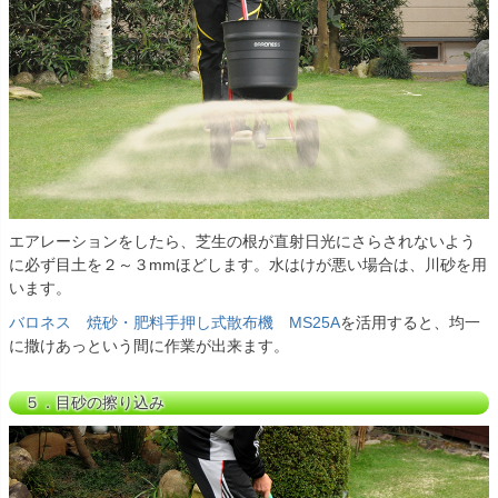
エアレーションをしたら、芝生の根が直射日光にさらされないよう
に必ず目土を２～３mmほどします。水はけが悪い場合は、川砂を用
います。
バロネス 焼砂・肥料手押し式散布機 MS25A
を活用すると、均一
に撒けあっという間に作業が出来ます。
５．目砂の擦り込み