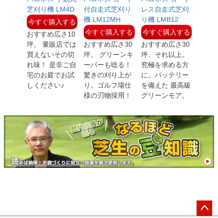
芝刈り機 LM4D
付自走式芝刈り
レス自走式芝刈
機 LM12MH
り機 LMB12
今すぐ購入する
今すぐ購入する
今すぐ購入する
おすすめ広さ10
坪。 量販店では
おすすめ広さ30
おすすめ広さ30
買えないその切
坪。 グリーンキ
坪、それ以上。
れ味！ 是非ご自
ーパーも唸る！
究極を求める方
宅のお庭でお試
驚きの刈り上が
に。バッテリー
しください♪
り。ゴルフ場仕
を備えた 最高級
様の刃物採用！
グリーンモア。