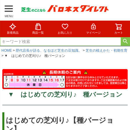
MENU
新着商品
商品一覧
お気に入り
マイページ
カート
HOME
歴代店長が語る、なるほど芝生の豆知識。
芝生の植えかた・初期生育
▼ はじめての芝刈り♪ 種バージョン
▼ はじめての芝刈り♪ 種バージョン
はじめての芝刈り♪【種バージョ
ン】