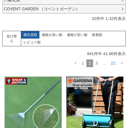
COVENT GARDEN （コベントガーデン）
32
件中
1
-
32
件表示
優先度順
価格が高い順
価格が安い順
新着順
並び替
え
レビュー順
841
件中
41
-
80
件表示
1
2
3
…
22