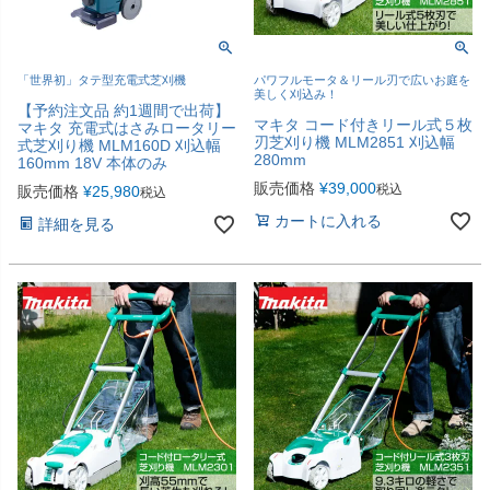
「世界初」タテ型充電式芝刈機
パワフルモータ＆リール刃で広いお庭を
美しく刈込み！
【予約注文品 約1週間で出荷】
マキタ コード付きリール式５枚
マキタ 充電式はさみロータリー
刃芝刈り機 MLM2851 刈込幅
式芝刈り機 MLM160D 刈込幅
280mm
160mm 18V 本体のみ
販売価格
¥
39,000
税込
販売価格
¥
25,980
税込
カートに入れる
詳細を見る