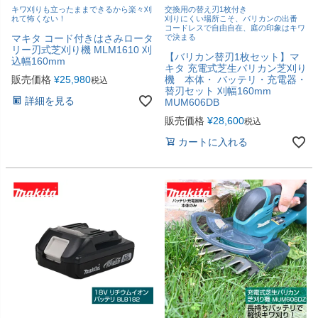
キワ刈りも立ったままできるから楽々刈
交換用の替え刃1枚付き
れて怖くない！
刈りにくい場所こそ、バリカンの出番
コードレスで自由自在、庭の印象はキワ
マキタ コード付きはさみロータ
で決まる
リー刃式芝刈り機 MLM1610 刈
【バリカン替刃1枚セット】マ
込幅160mm
キタ 充電式芝生バリカン芝刈り
販売価格
¥
25,980
機 本体・ バッテリ・充電器・
税込
替刃セット 刈幅160mm
詳細を見る
MUM606DB
販売価格
¥
28,600
税込
カートに入れる