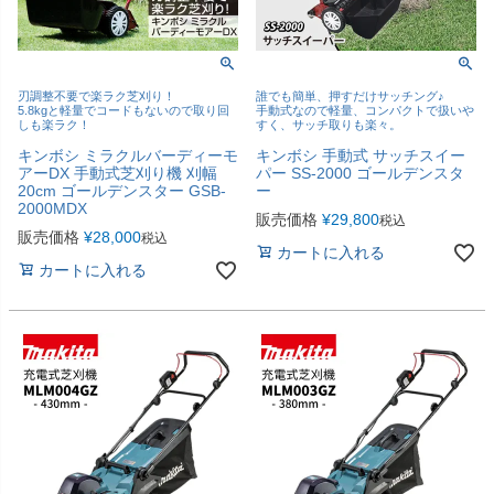
刃調整不要で楽ラク芝刈り！
誰でも簡単、押すだけサッチング♪
5.8kgと軽量でコードもないので取り回
手動式なので軽量、コンパクトで扱いや
しも楽ラク！
すく、サッチ取りも楽々。
キンボシ ミラクルバーディーモ
キンボシ 手動式 サッチスイー
アーDX 手動式芝刈り機 刈幅
パー SS-2000 ゴールデンスタ
20cm ゴールデンスター GSB-
ー
2000MDX
販売価格
¥
29,800
税込
販売価格
¥
28,000
税込
カートに入れる
カートに入れる