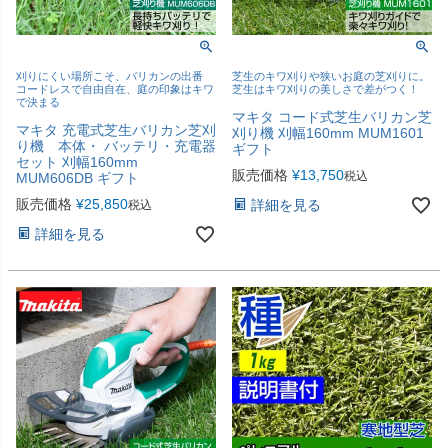
刈りにくい場所こそ、バリカンの出番
芝生のキワ刈りや狭いお庭の芝刈りに。
コードレスで自由自在、庭の印象はキワ
芝生はキワ刈りの美しさで差がつく！
で決まる
マキタ コード式芝生バリカン芝
マキタ 充電式芝生バリカン芝刈
刈り機 刈幅160mm MUM1601
り機 本体・ バッテリ・充電器
ギフト
セット 刈幅160mm
販売価格
¥
13,750
税込
MUM606DB ギフト
販売価格
¥
25,850
詳細を見る
税込
詳細を見る