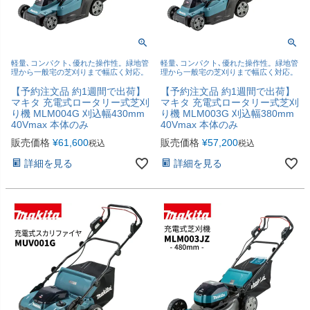
軽量､コンパクト､優れた操作性。緑地管
軽量､コンパクト､優れた操作性。緑地管
理から一般宅の芝刈りまで幅広く対応。
理から一般宅の芝刈りまで幅広く対応。
【予約注文品 約1週間で出荷】
【予約注文品 約1週間で出荷】
マキタ 充電式ロータリー式芝刈
マキタ 充電式ロータリー式芝刈
り機 MLM004G 刈込幅430mm
り機 MLM003G 刈込幅380mm
40Vmax 本体のみ
40Vmax 本体のみ
販売価格
¥
61,600
販売価格
¥
57,200
税込
税込
詳細を見る
詳細を見る