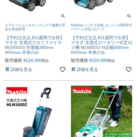
エアレーション＆サッチングで健康な芝
64Vmaxバッテリ仕様､エンジン式同等の
生を育成管理
パワーと自走スピード
【予約注文品 約1週間で出荷】
【予約注文品 約1週間で出荷】
マキタ 充電式スカリファイヤ
マキタ 充電式ロータリー式芝刈
MUV001G 作業幅380mm
り機 MLM003J 刈込幅480mm
40Vmax 本体のみ
64Vmax 本体のみ
販売価格
¥
124,300
販売価格
¥
220,000
税込
税込
詳細を見る
詳細を見る