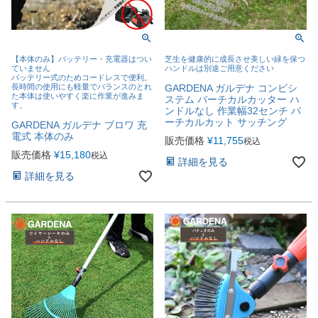
【本体のみ】バッテリー・充電器はつい
芝生を健康的に成長させ美しい緑を保つ
ていません
ハンドルは別途ご用意ください
バッテリー式のためコードレスで便利。
長時間の使用にも軽量でバランスのとれ
GARDENA ガルデナ コンビシ
た本体は使いやすく楽に作業が進みま
ステム バーチカルカッター ハ
す。
ンドルなし 作業幅32センチ バ
ーチカルカット サッチング
GARDENA ガルデナ ブロワ 充
電式 本体のみ
販売価格
¥
11,755
税込
販売価格
¥
15,180
税込
詳細を見る
詳細を見る