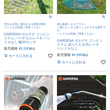
芝生を元気に成長させる更新作業に
落ち葉拾いもラクラク♪
ハンドルは別途ご用意ください
一度にたくさん拾うことができる熊手で
す
GARDENA ガルデナ コンビシ
ハンドルは別途ご用意ください
ステム バーチカルレーキ ハン
GARDENA ガルデナ コンビシ
ドルなし 幅35センチ
ステム 折りたたみ式レーキ
販売価格
¥
5,500
ハンドルなし
税込
販売価格
¥
6,980
税込
カートに入れる
カートに入れる