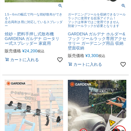
1.5～6ｍの幅広で均一な焼砂散布ができ
ガーデニングツールを収納できるツール
る！
ラックに使用する拡張アイテム！
左右両利き用に対応しているスプレッダ
フックは単体ではご使用できません
ー
別途ツールラックが必要となります
焼砂・肥料手押し式散布機
GARDENA ガルデナ ホルダー&
GARDENA ガルデナ ロータリ
フック ツールラック専用アクセ
ー式スプレッダー 家庭用
サリー ガーデニング用品 収納
壁面収納
販売価格
¥
24,200
税込
販売価格
¥
3,300
税込
カートに入れる
カートに入れる