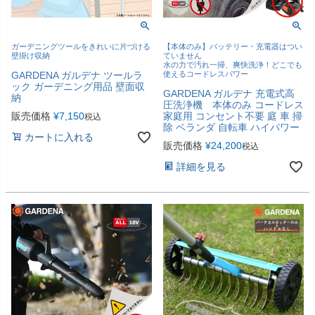
ガーデニングツールをきれいに片づける
【本体のみ】バッテリー・充電器はつい
壁掛け収納
ていません
水の力で汚れ一掃、爽快洗浄！どこでも
GARDENA ガルデナ ツールラ
使えるコードレスパワー
ック ガーデニング用品 壁面収
GARDENA ガルデナ 充電式高
納
圧洗浄機 本体のみ コードレス
販売価格
¥
7,150
家庭用 コンセント不要 庭 車 掃
税込
除 ベランダ 自転車 ハイパワー
カートに入れる
販売価格
¥
24,200
税込
詳細を見る