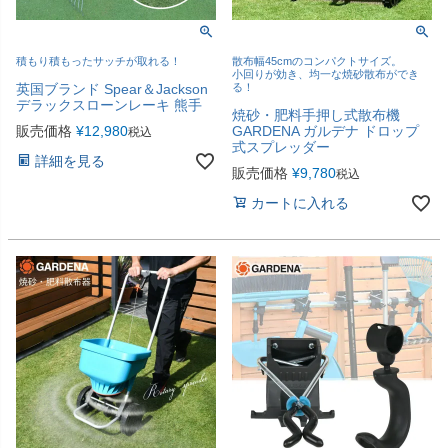
積もり積もったサッチが取れる！
散布幅45cmのコンパクトサイズ。
小回りが効き、均一な焼砂散布ができ
英国ブランド Spear＆Jackson
る！
デラックスローンレーキ 熊手
焼砂・肥料手押し式散布機
販売価格
¥
12,980
GARDENA ガルデナ ドロップ
税込
式スプレッダー
詳細を見る
販売価格
¥
9,780
税込
カートに入れる