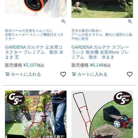
散水ツールの交換をスムーズに
芝生や庭木の散水に
自動ウォーター ストップ機能付きコネ
アームの長さ９０㎝。離れた場所から集
クター
中的に散水
GARDENA ガルデナ 止水用コ
GARDENA ガルデナ スプレー
ネクター プレミアム 散水 水
ランス 散水機 全長90cm プレ
まき 芝
ミアム 散水 水まき
販売価格
¥
2,107
販売価格
¥
6,146
税込
税込
カートに入れる
カートに入れる