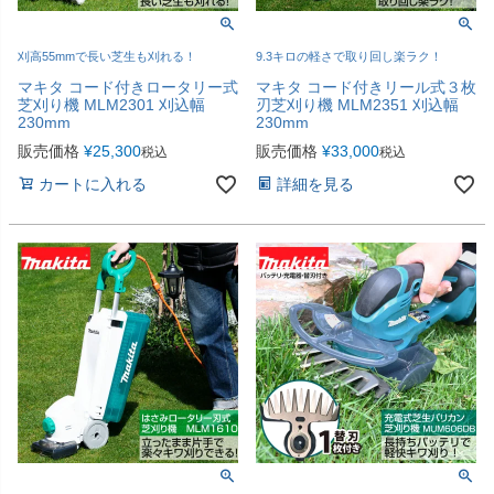
刈高55mmで長い芝生も刈れる！
9.3キロの軽さで取り回し楽ラク！
マキタ コード付きロータリー式
マキタ コード付きリール式３枚
芝刈り機 MLM2301 刈込幅
刃芝刈り機 MLM2351 刈込幅
230mm
230mm
販売価格
¥
25,300
販売価格
¥
33,000
税込
税込
カートに入れる
詳細を見る