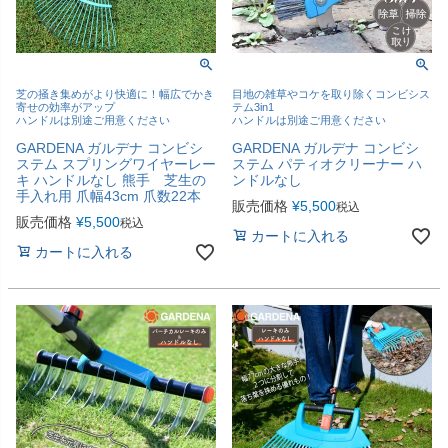
芝の掻き集めがより快適に！幅広でかき
目地の雑草やコケを取り除くコンビシス
寄せの効率がアップ
テム3in1
ハンドルは別途ご用意ください
ハンドルは別途ご用意ください
GARDENA ガルデナ コンビシ
GARDENA ガルデナ コンビシ
ステム スプリングワイヤーレー
ステム パティオクリーナー ハ
キ ハンドルなし 熊手 芝生の
ンドルなし
手入れ用 爪幅43cm 爪数22本
販売価格
¥
5,500
税込
販売価格
¥
5,500
税込
カートに入れる
カートに入れる