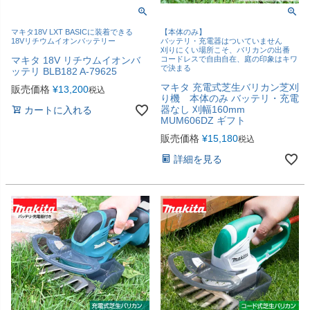
マキタ18V LXT BASICに装着できる
【本体のみ】
18Vリチウムイオンバッテリー
バッテリ・充電器はついていません
刈りにくい場所こそ、バリカンの出番
マキタ 18V リチウムイオンバ
コードレスで自由自在、庭の印象はキワ
で決まる
ッテリ BLB182 A-79625
マキタ 充電式芝生バリカン芝刈
販売価格
¥
13,200
税込
り機 本体のみ バッテリ・充電
器なし 刈幅160mm
カートに入れる
MUM606DZ ギフト
販売価格
¥
15,180
税込
詳細を見る