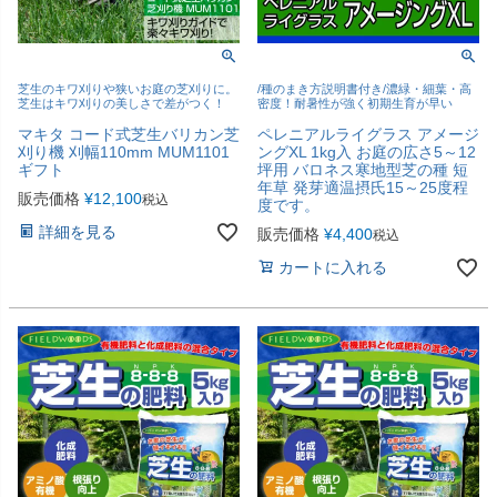
芝生のキワ刈りや狭いお庭の芝刈りに。
/種のまき方説明書付き/濃緑・細葉・高
芝生はキワ刈りの美しさで差がつく！
密度！耐暑性が強く初期生育が早い
マキタ コード式芝生バリカン芝
ペレニアルライグラス アメージ
刈り機 刈幅110mm MUM1101
ングXL 1kg入 お庭の広さ5～12
ギフト
坪用 バロネス寒地型芝の種 短
年草 発芽適温摂氏15～25度程
販売価格
¥
12,100
税込
度です。
詳細を見る
販売価格
¥
4,400
税込
カートに入れる