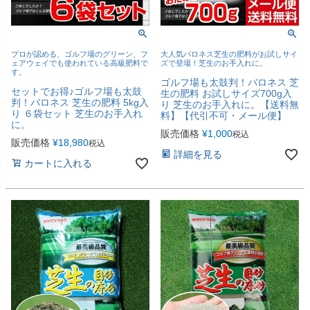
プロが認める、ゴルフ場のグリーン、フ
大人気バロネス芝生の肥料がお試しサイ
ェアウェイでも使われている高級肥料で
ズで登場！芝生のお手入れに。
す。
ゴルフ場も太鼓判！バロネス 芝
セットでお得♪ゴルフ場も太鼓
生の肥料 お試しサイズ700g入
判！バロネス 芝生の肥料 5kg入
り 芝生のお手入れに。【送料無
り ６袋セット 芝生のお手入れ
料】【代引不可・メール便】
に。
販売価格
¥
1,000
税込
販売価格
¥
18,980
税込
詳細を見る
カートに入れる