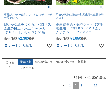
店長がいろいろ試し比べましたがコレが
早春や晩秋に芝生の初期生育の生長を助
一番でした。
けます！
鮮やかな緑をつくる、バロネス
高品質保温・保湿シート【芝生
芝生の目土・床土 10kg入り
養生用】 バロネス ＰＶＡ芝い
（16リットルサイズ）×1袋
きいきシート２ｍ×２ｍ
販売価格
¥
2,380
販売価格
¥
3,850
税込
税込
カートに入れる
カートに入れる
優先度順
価格が高い順
価格が安い順
新着順
並び替
え
レビュー順
841
件中
41
-
80
件表示
1
2
3
…
22