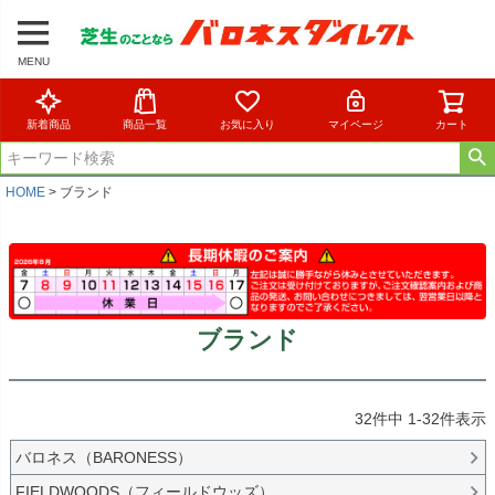
MENU
新着商品
商品一覧
お気に入り
マイページ
カート
HOME
ブランド
ブランド
32
件中
1
-
32
件表示
バロネス（BARONESS）
FIELDWOODS（フィールドウッズ）