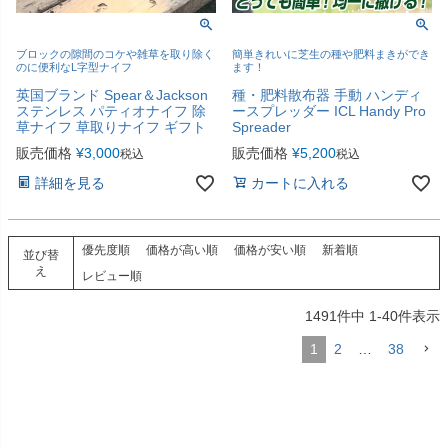
ブロックの隙間のコケや雑草を取り除く
簡単きれいに芝生の種や肥料まきができ
のに便利なL字型ナイフ
ます！
英国ブランド Spear＆Jackson
種・肥料散布器 手動 ハンディ
ステンレス パティオナイフ 除
ースプレッダー ICL Handy Pro
草ナイフ 草取りナイフ ギフト
Spreader
販売価格
¥
3,000
販売価格
¥
5,200
税込
税込
詳細を見る
カートに入れる
優先度順
価格が高い順
価格が安い順
新着順
並び替
え
レビュー順
1491
件中
1
-
40
件表示
1
2
…
38