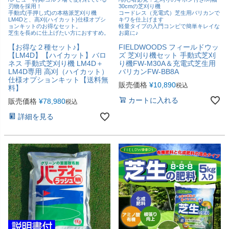
刃物を採用！
30cmの芝刈り機
手動式(手押し式)の本格派芝刈り機
コードレス（充電式）芝生用バリカンで
LM4Dと、高刈(ハイカット)仕様オプシ
キワを仕上げます
ョンキットのお得なセット。
軽量タイプの入門コンビで簡単キレイな
芝生を長めに仕上げたい方におすすめ。
お庭に♪
【お得な２種セット♪】
FIELDWOODS フィールドウッ
【LM4D】【ハイカット】バロ
ズ 芝刈り機セット 手動式芝刈
ネス 手動式芝刈り機 LM4D＋
り機FW-M30A＆充電式芝生用
LM4D専用 高刈（ハイカット）
バリカンFW-BB8A
仕様オプションキット【送料無
販売価格
¥
10,890
税込
料】
カートに入れる
販売価格
¥
78,980
税込
詳細を見る