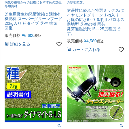
病気や虫害からの回復におすすめの芝生
の寒地型芝。
専用資材
耐暑性に優れた特選ミックス/ダ
芝生用微生物発酵濃縮＆活性有
イヤモンドグリーン 1kg入り
機肥料 スーパーグリーンフード
お庭の広さ6～7.6坪用 バロネス
20kg入り 粉タイプ 芝生 病気
寒地型 芝生の種 園芸
回復
発芽適温摂氏15～25度程度で
す。
販売価格
¥
6,600
税込
販売価格
¥
4,580
税込
詳細を見る
カートに入れる