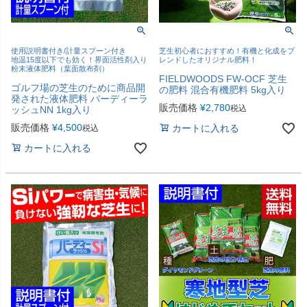
使用説明書付き/計量スプーン付き
芝生初心者におすすめ！有機と化成をブ
地温15度以下でも効く！界面活性剤入り
レンドしたオリジナル肥料！
粉末液体肥料（葉面散布剤）
FIELDWOODS FW-OCF 芝生
ゴルフ場の芝生のために商品開
の肥料 混合有機肥料 5kg入り
発された液体肥料 バーディーラ
販売価格
¥
2,780
税込
ッシュNN 1kg入り
販売価格
¥
4,500
カートに入れる
税込
カートに入れる