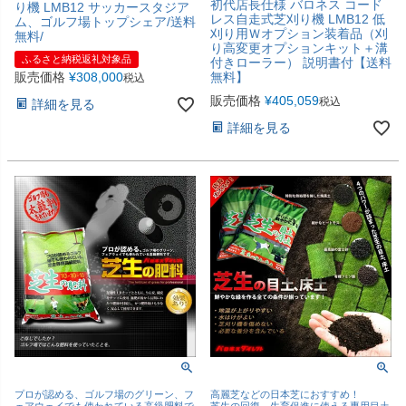
初代店長仕様 バロネス コード
り機 LMB12 サッカースタジア
レス自走式芝刈り機 LMB12 低
ム、ゴルフ場トップシェア/送料
刈り用Ｗオプション装着品（刈
無料/
り高変更オプションキット＋溝
ふるさと納税返礼対象品
付きローラー） 説明書付【送料
販売価格
¥
308,000
無料】
税込
販売価格
¥
405,059
税込
詳細を見る
詳細を見る
プロが認める、ゴルフ場のグリーン、フ
高麗芝などの日本芝におすすめ！
ェアウェイでも使われている高級肥料で
芝生の回復、生育促進に使える専用目土