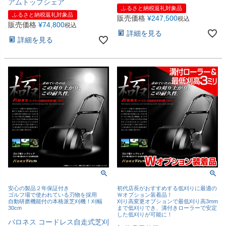
アムトップシェア
ふるさと納税返礼対象品
ふるさと納税返礼対象品
販売価格
¥
247,500
税込
販売価格
¥
74,800
税込
詳細を見る
詳細を見る
安心の製品２年保証付き
初代店長がおすすめする低刈りに最適の
ゴルフ場で使われている刃物を採用
Ｗオプション装着品！
自動研磨機能付の本格派芝刈機！刈幅
刈り高変更オプションで最低刈り高3mm
30cm
まで低刈りでき、溝付きローラーで安定
した低刈りが可能に！
バロネス コードレス自走式芝刈