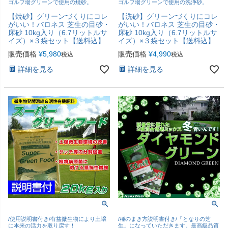
ゴルフ場グリーンで使用の焼砂。
ゴルフ場グリーンで使用の洗浄砂。
【焼砂】グリーンづくりにコレ
【洗砂】グリーンづくりにコレ
がいい！バロネス 芝生の目砂・
がいい！バロネス 芝生の目砂・
床砂 10kg入り（6.7リットルサ
床砂 10kg入り（6.7リットルサ
イズ）×３袋セット【送料込】
イズ）×３袋セット【送料込】
販売価格
¥
5,980
販売価格
¥
4,990
税込
税込
詳細を見る
詳細を見る
/使用説明書付き/有益微生物により土壌
/種のまき方説明書付き/「となりの芝
に本来の活力を取り戻す！
生」になっていただきます。最高級品質