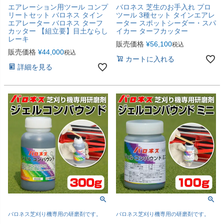
エアレーション用ツール コンプ
バロネス 芝生のお手入れ プロ
リートセット バロネス タイン
ツール 3種セット タインエアレ
エアレーター バロネス ターフ
ーター スポットシーダー・スパ
カッター 【組立要】目土ならし
イカー ターフカッター
レーキ
販売価格
¥
56,100
税込
販売価格
¥
44,000
税込
カートに入れる
詳細を見る
バロネス芝刈り機専用の研磨剤です。
バロネス芝刈り機専用の研磨剤です。