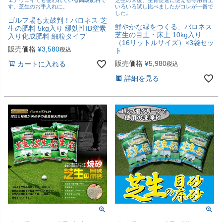
す。芝生のお手入れに。
いろいろ試し比べましたがコレが一番で
した。
ゴルフ場も太鼓判！バロネス 芝
鮮やかな緑をつくる、バロネス
生の肥料 5kg入り 緩効性IB窒素
芝生の目土・床土 10kg入り
入り化成肥料 細粒タイプ
（16リットルサイズ）×3袋セッ
販売価格
¥
3,580
税込
ト
販売価格
¥
5,980
カートに入れる
税込
詳細を見る