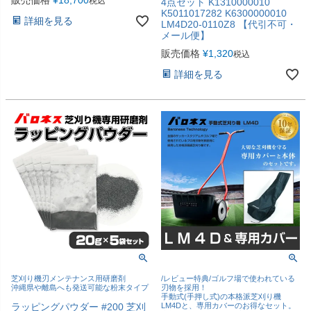
税込
4点セット K1310000010
K5011017282 K6300000010
詳細を見る
LM4D20-0110Z8 【代引不可・
メール便】
販売価格
¥
1,320
税込
詳細を見る
芝刈り機刃メンテナンス用研磨剤
/レビュー特典/ゴルフ場で使われている
沖縄県や離島へも発送可能な粉末タイプ
刃物を採用！
手動式(手押し式)の本格派芝刈り機
ラッピングパウダー #200 芝刈
LM4Dと、専用カバーのお得なセット。