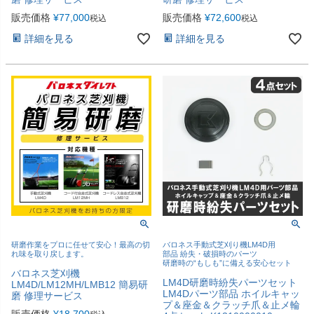
販売価格
¥
77,000
販売価格
¥
72,600
税込
税込
詳細を見る
詳細を見る
研磨作業をプロに任せて安心！最高の切
バロネス手動式芝刈り機LM4D用
れ味を取り戻します。
部品 紛失・破損時のパーツ
研磨時の“もしも”に備える安心セット
バロネス芝刈機
LM4D研磨時紛失パーツセット
LM4D/LM12MH/LMB12 簡易研
LM4Dパーツ部品 ホイルキャッ
磨 修理サービス
プ＆座金＆クラッチ爪＆止メ輪
販売価格
¥
18,700