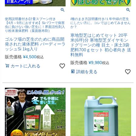
使用説明書付き/計量スプーン付き
/種のまき方説明書付き/１年中緑の芝生
【4月～9月におすすめ】Siパワーで病害
にしたい方に。コレではじめてみません
虫に負けない強い芝生に！界面活性剤入
か？
り粉末液体肥料（葉面散布剤）
寒地型芝はじめてセット 20平
ゴルフ場の芝生のために商品開
米(6坪)分 寒地型芝ダイヤモン
発された液体肥料 バーディーラ
ドグリーンの種 目土・床土3袋
ッシュSi 1kg入り
肥料700ｇセット 初心者向き 送
料無料
販売価格
¥
4,500
税込
販売価格
¥
9,980
税込
カートに入れる
詳細を見る