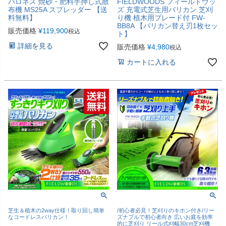
バロネス 焼砂・肥料手押し式散
FIELDWOODS フィールドウッ
布機 MS25A スプレッダー 【送
ズ 充電式芝生用バリカン 芝刈
料無料】
り機 植木用ブレード付 FW-
BB8A 【バリカン替え刃1枚セッ
販売価格
¥
119,900
税込
ト】
詳細を見る
販売価格
¥
4,980
税込
カートに入れる
芝生＆植木の2way仕様！取り回し簡単
/初心者必見！芝刈りのキホン付き/リー
なコードレスバリカン！
ズナブルで初心者向き 広いお庭を効率
的に芝刈り リール式刈幅30cm芝刈機