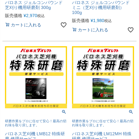
バロネス ジェルコンパウンド
バロネス ジェルコンパウンド
芝刈り機用研磨剤 300g
ミニ（芝刈り機用研磨剤）
100g
販売価格
¥
2,970
税込
販売価格
¥
1,980
税込
カートに入れる
カートに入れる
研磨作業をプロに任せて安心！最高の切
研磨作業をプロに任せて安心！最高の切
れ味を取り戻します。
れ味を取り戻します。
バロネス芝刈機 LMB12 特殊研
バロネス芝刈機 LM12MH 特殊
磨 修理サービス
研磨 修理サービス