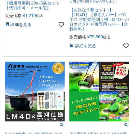
大切な芝刈機を雨から守ります。
り機用研磨剤 20g×5袋セット
【代引不可・メール便】
【お得な２種セット♪】
【LM4D】【専用カバー】バロ
販売価格
¥
1,210
税込
ネス 手動式芝刈り機 LM4D＋バ
ロネス芝刈り機専用カバー【送
詳細を見る
料無料】
販売価格
¥
79,860
税込
詳細を見る
/レビュー特典/ゴルフ場で使われている
/初心者必見！芝刈りのキホン付き/刈幅