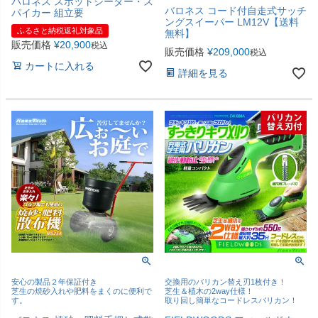
バロネス スポットシーダー・ス
バロネス コード付自走式サッチ
パイカー 組立要
ングスイーパー LM12V【送料
ふるさと納税返礼対象品
無料】
販売価格
¥
20,900
税込
販売価格
¥
209,000
税込
カートに入れる
詳細を見る
安心の製品２年保証付き
交換用のバリカン替え刃1枚付き！
芝生の焼砂入れや肥料をまくのに便利で
芝生＆植木の2way仕様！
す。
取り回し簡単なコードレスバリカン！