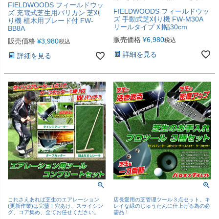
FIELDWOODS フィールドウッ
FIELDWOODS フィールドウッ
ズ 充電式芝生用バリカン 芝刈
ズ 手動式芝刈り機 FW-M30A
り機 植木用ブレード付 FW-
リールタイプ 刈幅30cm
BB8A
販売価格
¥
6,980
税込
販売価格
¥
3,980
税込
詳細を見る
詳細を見る
これさえあれば芝生のエアレーション
店長愛用の芝管理ツール３点セット。キ
(更新作業)は完璧！穴あけ、スライシン
レイな緑のじゅうたんに仕上げる為の必
グ、コア集め、全てお任せください。
需品！