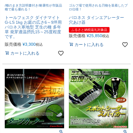
/種のまき方説明書付き/耐暑性が市販品
ゴルフ場で使用される刃物を装着したプ
種で最も優れる！
ロ仕様！
トールフェスク ダイナマイト
バロネス タインエアレーター
G-LS 1kg お庭の広さ6～9坪用
穴あけ器
バロネス寒地型 芝生の種 多年
ふるさと納税返礼対象品
草 発芽適温摂氏15～25度程度
販売価格
¥
25,850
税込
です。
販売価格
¥
3,300
カートに入れる
税込
カートに入れる