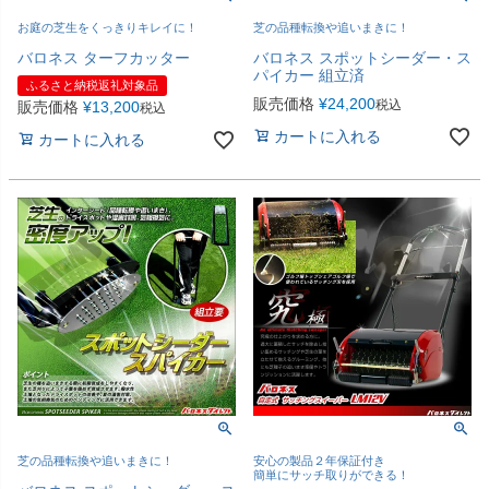
お庭の芝生をくっきりキレイに！
芝の品種転換や追いまきに！
バロネス ターフカッター
バロネス スポットシーダー・ス
パイカー 組立済
ふるさと納税返礼対象品
販売価格
¥
24,200
税込
販売価格
¥
13,200
税込
カートに入れる
カートに入れる
芝の品種転換や追いまきに！
安心の製品２年保証付き
簡単にサッチ取りができる！