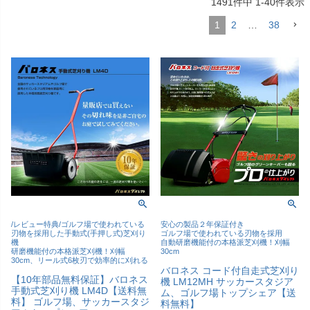
1491
件中
1
-
40
件表示
1
2
…
38
/レビュー特典/ゴルフ場で使われている
安心の製品２年保証付き
刃物を採用した手動式(手押し式)芝刈り
ゴルフ場で使われている刃物を採用
機
自動研磨機能付の本格派芝刈機！刈幅
研磨機能付の本格派芝刈機！刈幅
30cm
30cm、リール式6枚刃で効率的に刈れる
バロネス コード付自走式芝刈り
【10年部品無料保証】バロネス
機 LM12MH サッカースタジア
手動式芝刈り機 LM4D【送料無
ム、ゴルフ場トップシェア【送
料】 ゴルフ場、サッカースタジ
料無料】