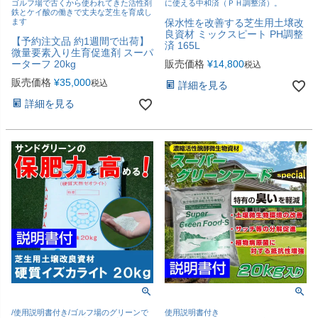
ゴルフ場で古くから使われてきた活性剤
に使える中和済（ＰＨ調整済）。
鉄とケイ酸の働きで丈夫な芝生を育成し
ます
保水性を改善する芝生用土壌改
良資材 ミックスピート PH調整
【予約注文品 約1週間で出荷】
済 165L
微量要素入り生育促進剤 スーパ
ーターフ 20kg
販売価格
¥
14,800
税込
販売価格
¥
35,000
税込
詳細を見る
詳細を見る
/使用説明書付き/ゴルフ場のグリーンで
使用説明書付き