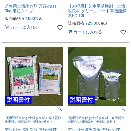
芝生用土壌改良剤 万緑-NHT
【お得用】芝生用活性剤・土壌
5kg 細粒タイプ
改良材 グリーンフード有機酸酵
素EX 10L
販売価格
¥
2,800
税込
販売価格
¥
29,800
税込
カートに入れる
カートに入れる
/使用説明書付き/土壌改良材＋有機質化
/使用説明書付き/土壌改良材＋有機質化
成肥料の同時散布で抜群の効果！
成肥料の同時散布で抜群の効果！
芝生用土壌改良剤 万緑-NHT
芝生用土壌改良剤 万緑-NHT