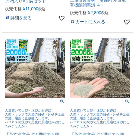
土壌改良資材・活性剤 木酢液
15kg入り×２袋セット
有機酸調整済 ４Ｌ
販売価格
¥
11,000
税込
販売価格
¥
2,800
税込
詳細を見る
カートに入れる
大量買いで目砂・床砂がお得に！
大量買いで目砂・床砂がお得に！
大型トラックで大量の目砂・床砂を芝生
大型トラックで大量の目砂・床砂を芝生
の施工場所に直接搬入します。
の施工場所に直接搬入します。
バロネスの洗砂で芝生に最適な床砂にし
バロネスの焼砂で芝生に最適な床砂にし
てみませんか？
てみませんか？
【予約注文品 約1週間でお届
【予約注文品 約1週間でお届