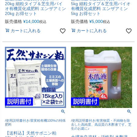
20kg 細粒タイプ＆芝生用バイ
5kg 細粒タイプ＆芝生用バイオ
オ有機質化成肥料 エンザアミン
有機質化成肥料 エンザアミン
20kg お得セット
5kg お得セット
販売価格
¥
14,000
販売価格
¥
5,000
税込
税込
カートに入れる
カートに入れる
/使用説明書付き/茶実粕有機100%の特殊
/使用説明書付き/有害物質・不純物を除
肥料
去した高純度、高品質の木酢液です。芝
生のお庭に♪
【送料込】天然サポニン粕