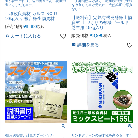
生が育つ土作り。省力管理で高い密度の
ッチ抑制効果が高く、微生物の力で土壌
青々とした芝生に。
を改良し芝生が元気に！完熟堆肥で悪臭
なし！
土壌改良資材 カルス NC-R
【送料込】完熟有機発酵微生物
10kg入り 複合微生物資材
資材 土づくりの有機ゴールド
販売価格
¥
8,800
税込
芝生用 15kg入り
販売価格
¥
3,990
カートに入れる
税込
詳細を見る
/使用説明書、計量スプーン付き/
サンドグリーンの保水性を高める！すぐ