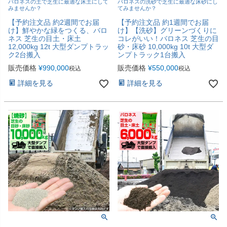
バロネスの土で芝生に最適な床土にして
バロネスの洗砂で芝生に最適な床砂にし
みませんか？
てみませんか？
【予約注文品 約2週間でお届
【予約注文品 約1週間でお届
け】鮮やかな緑をつくる、バロ
け】【洗砂】グリーンづくりに
ネス 芝生の目土・床土
コレがいい！バロネス 芝生の目
12,000kg 12t 大型ダンプトラッ
砂・床砂 10,000kg 10t 大型ダ
ク2台搬入
ンプトラック1台搬入
販売価格
¥
990,000
販売価格
¥
550,000
税込
税込
詳細を見る
詳細を見る