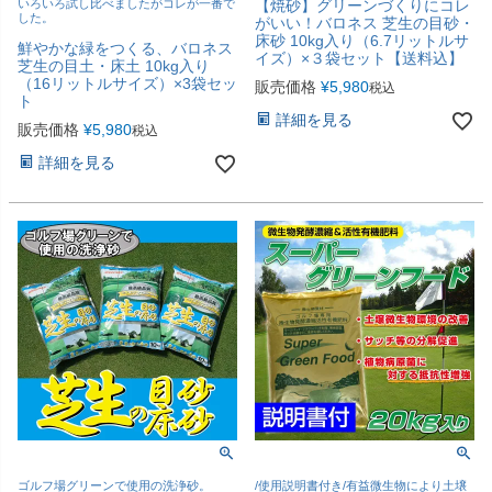
いろいろ試し比べましたがコレが一番で
【焼砂】グリーンづくりにコレ
した。
がいい！バロネス 芝生の目砂・
床砂 10kg入り（6.7リットルサ
鮮やかな緑をつくる、バロネス
イズ）×３袋セット【送料込】
芝生の目土・床土 10kg入り
（16リットルサイズ）×3袋セッ
販売価格
¥
5,980
税込
ト
詳細を見る
販売価格
¥
5,980
税込
詳細を見る
ゴルフ場グリーンで使用の洗浄砂。
/使用説明書付き/有益微生物により土壌