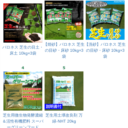
【焼砂】バロネス 芝生
【洗砂】バロネス 芝生
バロネス 芝生の目土・
の目砂・床砂 10kg×3
の目砂・床砂 10kg×3
床土 10kg×3袋
袋
袋
芝生用微生物発酵濃縮
芝生用土壌改良剤 万
＆活性有機肥料 スーパ
緑-NHT 20kg
ーグリーンフード