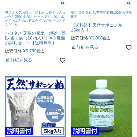
当店大人気の目土、目砂が１袋ずつ入っ
/使用説明書付き/茶実粕有機100%の特殊
た合計3袋のお試しセットです。試し比
肥料
べてあなたのお庭に合うものを見つけて
ください。
【送料込】天然サポニン粕
15kg入り
バロネス 芝生の目土・焼砂・洗
砂 各１袋（10kg入り）×３種類
販売価格
¥
6,000
税込
お試しセット【送料無料】
詳細を見る
販売価格
¥
5,790
税込
詳細を見る