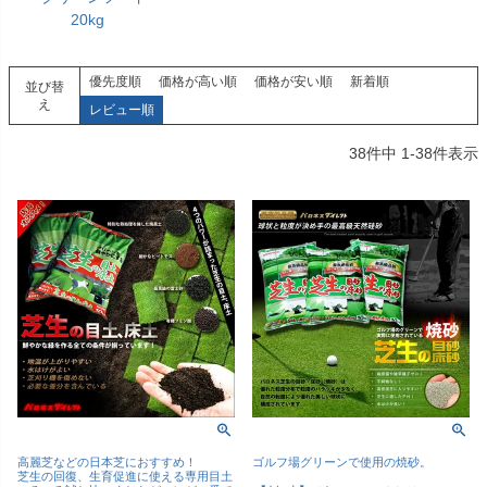
20kg
優先度順
価格が高い順
価格が安い順
新着順
並び替
え
レビュー順
38
件中
1
-
38
件表示
高麗芝などの日本芝におすすめ！
ゴルフ場グリーンで使用の焼砂。
芝生の回復、生育促進に使える専用目土