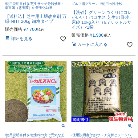
/使用説明書付き/芝生サッチ分解効果・
ゴルフ場グリーンで使用の洗浄砂。
病害菌（悪玉菌）の善玉化効果
【洗砂】グリーンづくりにコレ
【送料込】芝生用土壌改良剤 万
がいい！バロネス 芝生の目砂・
緑-NHT 20kg 細粒タイプ
床砂 10kg入り（6.7リットルサ
イズ）×1袋
販売価格
¥
7,700
税込
販売価格
¥
1,980
税込
詳細を見る
カートに入れる
/使用説明書付き/微生物の力で元気な芝
/使用説明書付き/サッチ分解とラージパ