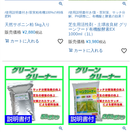
/使用説明書付き/茶実粕有機100%の特殊
/使用説明書付き/藻・苔対策、サッチ分
肥料
解、PH調整に。有機酸と酵素の効果！
天然サポニン粕 5kg入り
芝生用活性剤・土壌改良材 グリ
ーンフード有機酸酵素EX
販売価格
¥
2,880
税込
1000ml（1L）
カートに入れる
販売価格
¥
3,980
税込
カートに入れる