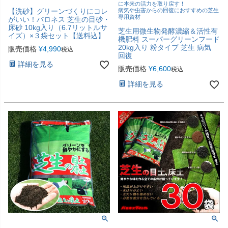
に本来の活力を取り戻す！
【洗砂】グリーンづくりにコレ
病気や虫害からの回復におすすめの芝生
専用資材
がいい！バロネス 芝生の目砂・
床砂 10kg入り（6.7リットルサ
芝生用微生物発酵濃縮＆活性有
イズ）×３袋セット【送料込】
機肥料 スーパーグリーンフード
20kg入り 粉タイプ 芝生 病気
販売価格
¥
4,990
税込
回復
詳細を見る
販売価格
¥
6,600
税込
詳細を見る