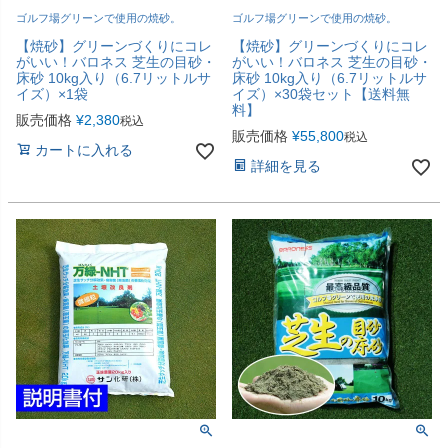
ゴルフ場グリーンで使用の焼砂。
ゴルフ場グリーンで使用の焼砂。
【焼砂】グリーンづくりにコレ
【焼砂】グリーンづくりにコレ
がいい！バロネス 芝生の目砂・
がいい！バロネス 芝生の目砂・
床砂 10kg入り（6.7リットルサ
床砂 10kg入り（6.7リットルサ
イズ）×1袋
イズ）×30袋セット【送料無
料】
販売価格
¥
2,380
税込
販売価格
¥
55,800
税込
カートに入れる
詳細を見る