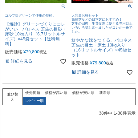
ゴルフ場グリーンで使用の焼砂。
大容量お得セット
高麗芝などの日本芝におすすめ！
【焼砂】グリーンづくりにコレ
芝生の回復、生育促進に使える専用目土
いろいろ試し比べましたがコレが一番で
がいい！バロネス 芝生の目砂・
した。
床砂 10kg入り（6.7リットルサ
イズ）×45袋セット【送料無
鮮やかな緑をつくる、バロネス
料】
芝生の目土・床土 10kg入り
（16リットルサイズ）×45袋セ
販売価格
¥
79,800
税込
ット
詳細を見る
販売価格
¥
79,800
税込
詳細を見る
優先度順
価格が高い順
価格が安い順
新着順
並び替
え
レビュー順
38
件中
1
-
38
件表示