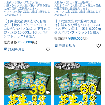
大量買いで目砂・床砂がお得に！
大量買いで目土・床土がお得に！
大型トラックで大量の目砂・床砂を芝生
大型トラックで大量の目土・床土を芝生
の施工場所に直接搬入します。
の施工場所に直接搬入します。
バロネスの焼砂で芝生に最適な床砂にし
バロネスの土で芝生に最適な床土にして
てみませんか？
みませんか？
【予約注文品 約1週間でお届
【予約注文品 約2週間でお届
け】【焼砂】グリーンづくりに
け】鮮やかな緑をつくる、バロ
コレがいい！バロネス 芝生の目
ネス 芝生の目土・床土 6,000kg
砂・床砂 10,000kg 10t 大型ダ
6t 大型ダンプトラック1台搬入
ンプトラック1台搬入
販売価格
¥
550,000
税込
販売価格
¥
660,000
税込
詳細を見る
詳細を見る