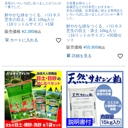
店長がいろいろ試し比べましたがコレが
大容量お得セット
一番でした。
高麗芝などの日本芝におすすめ！
芝生の回復、生育促進に使える専用目土
鮮やかな緑をつくる、バロネス
いろいろ試し比べましたがコレが一番で
した。
芝生の目土・床土 10kg入り
（16リットルサイズ）×1袋
鮮やかな緑をつくる、バロネス
芝生の目土・床土 10kg入り
販売価格
¥
2,380
税込
（16リットルサイズ）×30袋セ
ット
カートに入れる
販売価格
¥
55,800
税込
詳細を見る