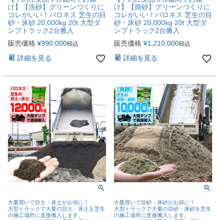
け】【洗砂】グリーンづくりに
け】【焼砂】グリーンづくりに
コレがいい！バロネス 芝生の目
コレがいい！バロネス 芝生の目
砂・床砂 20,000kg 20t 大型ダ
砂・床砂 20,000kg 20t 大型ダ
ンプトラック2台搬入
ンプトラック2台搬入
販売価格
¥
990,000
販売価格
¥
1,210,000
税込
税込
詳細を見る
詳細を見る
大量買いで目土・床土がお得に！
大量買いで目砂・床砂がお得に！
大型トラックで大量の目土・床土を芝生
大型トラックで大量の目砂・床砂を芝生
の施工場所に直接搬入します。
の施工場所に直接搬入します。