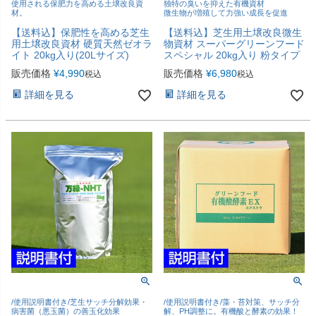
使用される保肥力を高める土壌改良資
独特の臭いを抑えた有機資材
材。
微生物が増殖して力強い成長を促進
【送料込】保肥性を高める芝生
【送料込】芝生用土壌改良微生
用土壌改良資材 硬質天然ゼオラ
物資材 スーパーグリーンフード
イト 20kg入り(20Lサイズ)
スペシャル 20kg入り 粉タイプ
販売価格
¥
4,990
販売価格
¥
6,980
税込
税込
詳細を見る
詳細を見る
/使用説明書付き/芝生サッチ分解効果・
/使用説明書付き/藻・苔対策、サッチ分
病害菌（悪玉菌）の善玉化効果
解、PH調整に。有機酸と酵素の効果！