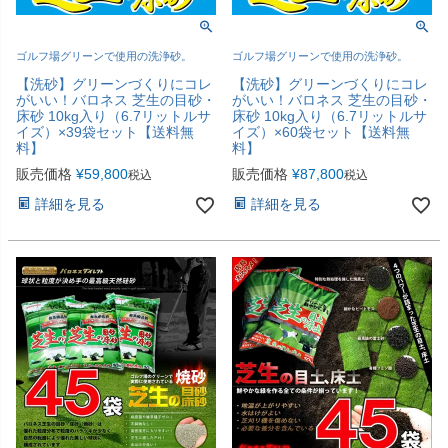
ゴルフ場グリーンで使用の洗浄砂。
ゴルフ場グリーンで使用の洗浄砂。
【洗砂】グリーンづくりにコレ
【洗砂】グリーンづくりにコレ
がいい！バロネス 芝生の目砂・
がいい！バロネス 芝生の目砂・
床砂 10kg入り（6.7リットルサ
床砂 10kg入り（6.7リットルサ
イズ）×39袋セット【送料無
イズ）×60袋セット【送料無
料】
料】
販売価格
¥
59,800
販売価格
¥
87,800
税込
税込
詳細を見る
詳細を見る