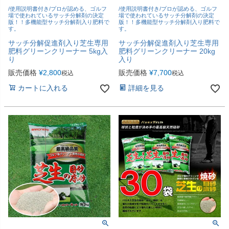
/使用説明書付き/プロが認める、ゴルフ
/使用説明書付き/プロが認める、ゴルフ
場で使われているサッチ分解剤の決定
場で使われているサッチ分解剤の決定
版！！多機能型サッチ分解剤入り肥料で
版！！多機能型サッチ分解剤入り肥料で
す。
す。
サッチ分解促進剤入り芝生専用
サッチ分解促進剤入り芝生専用
肥料グリーンクリーナー 5kg入
肥料グリーンクリーナー 20kg
り
入り
販売価格
¥
2,800
販売価格
¥
7,700
税込
税込
カートに入れる
詳細を見る